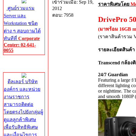
เข้าร่วมเมื่อ: Sep 19,
ราคาพิเศษโดย
M
ศูนย์รวมแรม
2012
ตอบ: 7958
Server และ
DrivePro 5
Workstation ชนิด
(มาพร้อม 16GB m
ต่าง ๆ สอบถามได้
(ราคาสินค้ารวม V
ทันทีที่
Corporate
Center: 02-641-
รายละเอียดสินค้า
0055
Transcend กล้องต
Corporate
Center
24/7 Guardian
Featuring a large f/
ดีลเลอร์ บริษัท
different lighting co
องค์กร และหน่วย
or nighttime. The c
and smooth 1080P (
งานราชการ
สามารถติดต่อ
โดยตรงไปยังกลุ่มผู้
ดูแลลูกค้าพิเศษ
เพื่อรับสิทธิพิเศษ
และเงื่อนไขการ