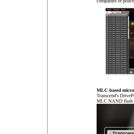
companies or police
MLC-based micro
Transcend's DriveP
MLC NAND flash chi