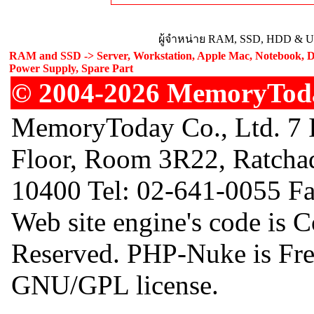
ผู้จำหน่าย RAM, SSD, HDD & Upg
RAM and SSD -> Server, Workstation, Apple Mac, Notebook, De
Power Supply, Spare Part
© 2004-2026 MemoryToday
MemoryToday Co., Ltd. 7 I
Floor, Room 3R22, Ratcha
10400 Tel: 02-641-0055 F
Web site engine's code is 
Reserved. PHP-Nuke is Free
GNU/GPL license.