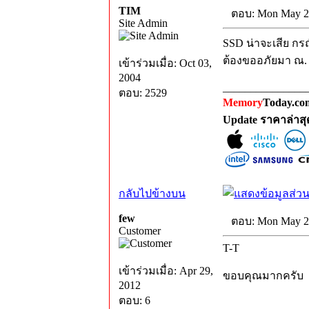
TIM
ตอบ: Mon May 21
Site Admin
SSD น่าจะเสีย กรณ
ต้องขออภัยมา ณ. ที
เข้าร่วมเมื่อ: Oct 03,
2004
_______________
ตอบ: 2529
Memory
Today.com
Update ราคาล่าส
กลับไปข้างบน
few
ตอบ: Mon May 21
Customer
T-T
เข้าร่วมเมื่อ: Apr 29,
ขอบคุณมากครับ
2012
ตอบ: 6