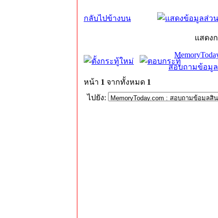
กลับไปข้างบน
แสดงก
MemoryToday
สอบถามข้อมูล
หน้า
1
จากทั้งหมด
1
ไปยัง: