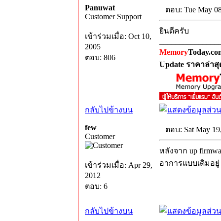
Panuwat
ตอบ: Tue May 08
Customer Support
ยินดีครับ
เข้าร่วมเมื่อ: Oct 10,
_______________
2005
Memory
Today.co
ตอบ: 806
Update ราคาล่าสุ
กลับไปข้างบน
few
ตอบ: Sat May 19
Customer
หลังจาก up firmw
อาการแบบเดิมอยู่
เข้าร่วมเมื่อ: Apr 29,
2012
ตอบ: 6
กลับไปข้างบน