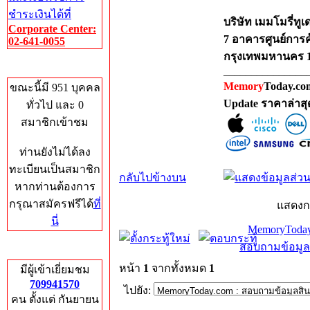
ชำระเงินได้ที่
บริษัท เมมโมรี่ทูเ
Corporate Center:
7 อาคารศูนย์การค
02-641-0055
กรุงเทพมหานคร 
Who's Online
_______________
Memory
Today.com
ขณะนี้มี 951 บุคคล
Update ราคาล่าส
ทั่วไป และ 0
สมาชิกเข้าชม
ท่านยังไม่ได้ลง
ทะเบียนเป็นสมาชิก
กลับไปข้างบน
หากท่านต้องการ
กรุณาสมัครฟรีได้
ที่
แสดงก
นี่
MemoryToday
สอบถามข้อมูล
Total Hits
หน้า
1
จากทั้งหมด
1
มีผู้เข้าเยี่ยมชม
709941570
ไปยัง:
คน ตั้งแต่ กันยายน