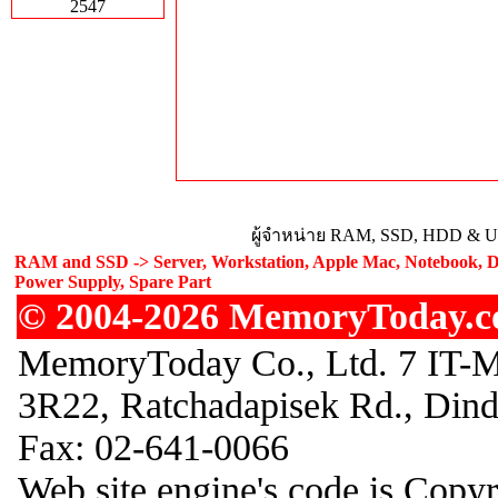
2547
ผู้จำหน่าย RAM, SSD, HDD & Upg
RAM and SSD -> Server, Workstation, Apple Mac, Notebook, De
Power Supply, Spare Part
© 2004-2026 MemoryToday.com
MemoryToday Co., Ltd. 7 IT-M
3R22, Ratchadapisek Rd., Din
Fax: 02-641-0066
Web site engine's code is Copy