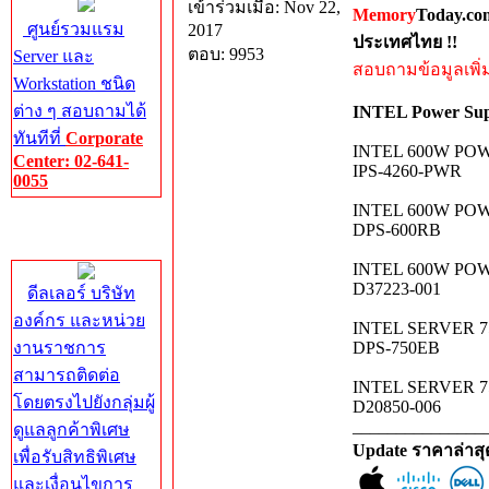
เข้าร่วมเมื่อ: Nov 22,
Memory
Today.co
ศูนย์รวมแรม
2017
ประเทศไทย !!
ตอบ: 9953
Server และ
สอบถามข้อมูลเพิ่มเ
Workstation ชนิด
ต่าง ๆ สอบถามได้
INTEL Power Sup
ทันทีที่
Corporate
INTEL 600W PO
Center: 02-641-
IPS-4260-PWR
0055
INTEL 600W PO
Corporate
DPS-600RB
Center
INTEL 600W PO
D37223-001
ดีลเลอร์ บริษัท
องค์กร และหน่วย
INTEL SERVER 
งานราชการ
DPS-750EB
สามารถติดต่อ
INTEL SERVER 
โดยตรงไปยังกลุ่มผู้
D20850-006
_______________
ดูแลลูกค้าพิเศษ
Update ราคาล่าส
เพื่อรับสิทธิพิเศษ
และเงื่อนไขการ