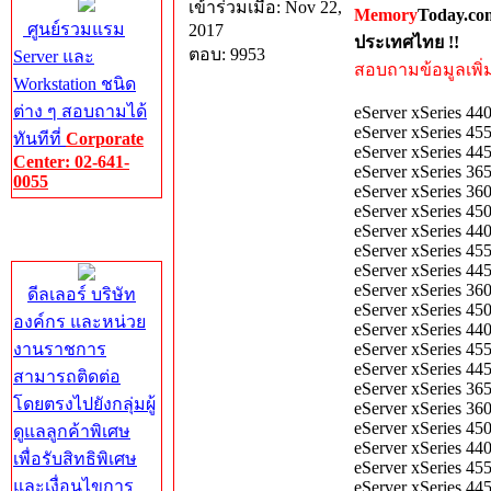
เข้าร่วมเมื่อ: Nov 22,
Memory
Today.co
ศูนย์รวมแรม
2017
ประเทศไทย !!
ตอบ: 9953
Server และ
สอบถามข้อมูลเพิ่มเ
Workstation ชนิด
ต่าง ๆ สอบถามได้
eServer xSeries 44
eServer xSeries 45
ทันทีที่
Corporate
eServer xSeries 4
Center: 02-641-
eServer xSeries 36
0055
eServer xSeries 36
eServer xSeries 45
Corporate
eServer xSeries 44
Center
eServer xSeries 45
eServer xSeries 44
eServer xSeries 36
ดีลเลอร์ บริษัท
eServer xSeries 45
องค์กร และหน่วย
eServer xSeries 44
งานราชการ
eServer xSeries 45
eServer xSeries 4
สามารถติดต่อ
eServer xSeries 36
โดยตรงไปยังกลุ่มผู้
eServer xSeries 36
eServer xSeries 45
ดูแลลูกค้าพิเศษ
eServer xSeries 44
เพื่อรับสิทธิพิเศษ
eServer xSeries 45
และเงื่อนไขการ
eServer xSeries 4