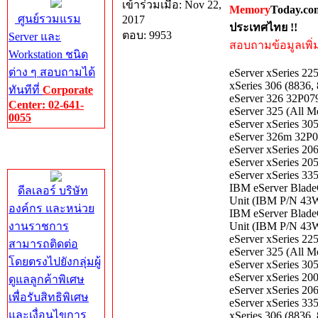
เข้าร่วมเมื่อ: Nov 22,
Memory
Today.co
ศูนย์รวมแรม
2017
ประเทศไทย !!
ตอบ: 9953
Server และ
สอบถามข้อมูลเพิ่มเ
Workstation ชนิด
ต่าง ๆ สอบถามได้
eServer xSeries 
xSeries 306 (883
ทันทีที่
Corporate
eServer 326 32P0
Center: 02-641-
eServer 325 (All
0055
eServer xSeries 
eServer 326m 32P
Corporate
eServer xSeries 
Center
eServer xSeries 
eServer xSeries 
IBM eServer Blad
ดีลเลอร์ บริษัท
Unit (IBM P/N 43
องค์กร และหน่วย
IBM eServer Blad
งานราชการ
Unit (IBM P/N 43
eServer xSeries 2
สามารถติดต่อ
eServer 325 (All
โดยตรงไปยังกลุ่มผู้
eServer xSeries 3
eServer xSeries 2
ดูแลลูกค้าพิเศษ
eServer xSeries 2
เพื่อรับสิทธิพิเศษ
eServer xSeries 3
และเงื่อนไขการ
xSeries 306 (883