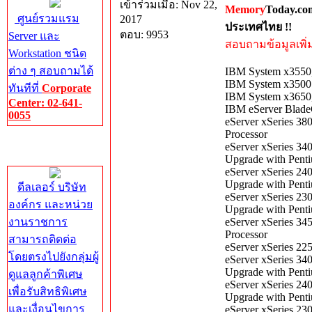
เข้าร่วมเมื่อ: Nov 22,
Memory
Today.co
ศูนย์รวมแรม
2017
ประเทศไทย !!
ตอบ: 9953
Server และ
สอบถามข้อมูลเพิ่มเ
Workstation ชนิด
ต่าง ๆ สอบถามได้
IBM System x3550,
IBM System x3500 
ทันทีที่
Corporate
IBM System x3650,
Center: 02-641-
IBM eServer Blade
0055
eServer xSeries 3
Processor
Corporate
eServer xSeries 3
Center
Upgrade with Penti
eServer xSeries 24
Upgrade with Penti
ดีลเลอร์ บริษัท
eServer xSeries 23
องค์กร และหน่วย
Upgrade with Penti
งานราชการ
eServer xSeries 3
Processor
สามารถติดต่อ
eServer xSeries 2
โดยตรงไปยังกลุ่มผู้
eServer xSeries 3
Upgrade with Penti
ดูแลลูกค้าพิเศษ
eServer xSeries 24
เพื่อรับสิทธิพิเศษ
Upgrade with Penti
และเงื่อนไขการ
eServer xSeries 23