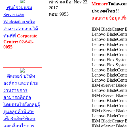
เข้าร่วมเมื่อ: Nov 22,
Memory
Today.co
ศูนย์รวมแรม
2017
ประเทศไทย !!
ตอบ: 9953
Server และ
สอบถามข้อมูลเพิ่มเ
Workstation ชนิด
ต่าง ๆ สอบถามได้
IBM BladeCenter 
Lenovo BladeCent
ทันทีที่
Corporate
Lenovo BladeCente
Center: 02-641-
Lenovo BladeCente
0055
Lenovo BladeCent
Lenovo BladeCent
Corporate
Lenovo Flex Syste
Center
Lenovo Flex Syste
Lenovo BladeCent
Lenovo BladeCent
ดีลเลอร์ บริษัท
Lenovo BladeCente
องค์กร และหน่วย
IBM eServer Blade
งานราชการ
Lenovo BladeCente
IBM eServer Blade
สามารถติดต่อ
Lenovo BladeCent
โดยตรงไปยังกลุ่มผู้
Lenovo BladeCent
IBM eServer Blade
ดูแลลูกค้าพิเศษ
Lenovo BladeCente
เพื่อรับสิทธิพิเศษ
IBM BladeCenter 
และเงื่อนไขการ
IBM eServer Blade