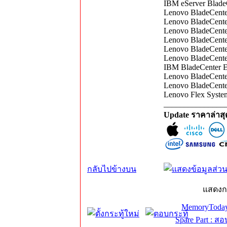
IBM eServer Blade
Lenovo BladeCent
Lenovo BladeCent
Lenovo BladeCente
Lenovo BladeCente
Lenovo BladeCente
Lenovo BladeCente
IBM BladeCenter 
Lenovo BladeCente
Lenovo BladeCente
Lenovo Flex Syste
_______________
Update ราคาล่าส
กลับไปข้างบน
แสดงก
MemoryToday
Spare Part : 