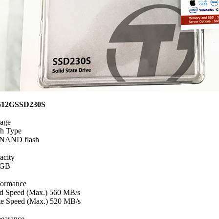
512GSSD230S
rage
sh Type
NAND flash
acity
2GB
formance
d Speed (Max.) 560 MB/s
te Speed (Max.) 520 MB/s
earance