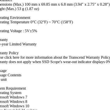
ensions (Max.) 100 mm x 69.85 mm x 6.8 mm (3.94" x 2.75" x 0.28")
ht (Max.) 53 g (1.87 oz)
rating Environment
rating Temperature 0°C (32°F) ~ 70°C (158°F)
rating Voltage : 5V±5%
ranty
e-year Limited Warranty
ranty Policy
se click here for more information about the Transcend Warranty Policy
ranty does not apply when SSD Scope's wear-out indicator displays 0%
kage
kage Contents
 unit
tem Requirement
rating System
rosoft Windows 7
rosoft Windows 8
rosoft Windows 10