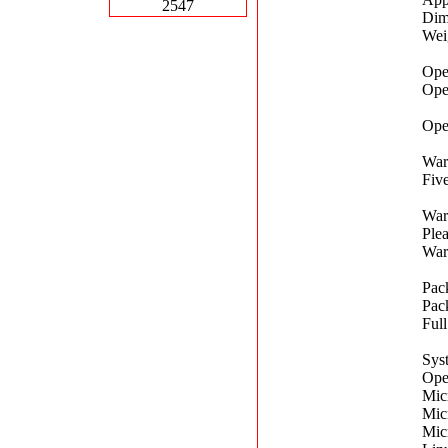
2547
Dim
Weig
Ope
Ope
Ope
War
Fiv
War
Plea
War
Pac
Pac
Full
Sys
Ope
Mic
Mic
Mic