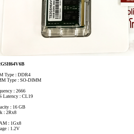
2GSH64V6B
 Type : DDR4
M Type : SO-DIMM
quency : 2666
 Latency : CL19
acity : 16 GB
k : 2Rx8
M : 1Gx8
age : 1.2V