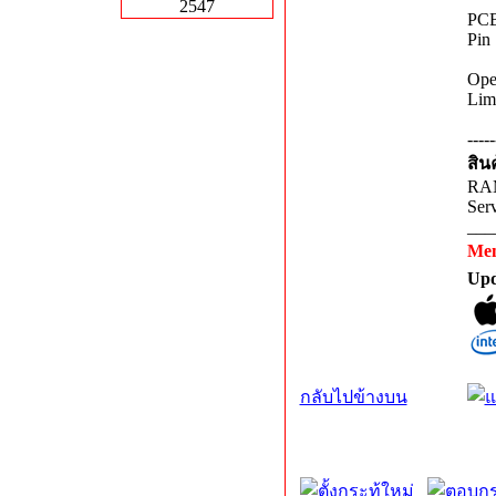
2547
PCB
Pin 
Ope
Lim
-----
สิน
RAM
Ser
___
Me
Upd
กลับไปข้างบน