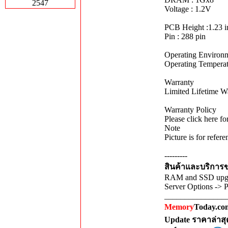
2547
Voltage : 1.2V
PCB Height :1.23 i
Pin : 288 pin
Operating Environ
Operating Temperat
Warranty
Limited Lifetime W
Warranty Policy
Please click here f
Note
Picture is for refe
---------
สินค้าและบริการขอ
RAM and SSD upgra
Server Options -> 
_______________
Memory
Today.com
Update ราคาล่าส