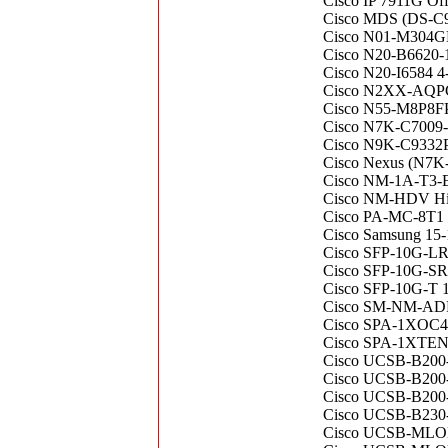
Cisco IP 7911G Off
Cisco MDS (DS-C95
Cisco N01-M304
Cisco N20-B6620-
Cisco N20-I6584 4-
Cisco N2XX-AQPCI
Cisco N55-M8P8FP 
Cisco N7K-C7009-
Cisco N9K-C9332PQ
Cisco Nexus (N7K-
Cisco NM-1A-T3-E3
Cisco NM-HDV High
Cisco PA-MC-8T1 M
Cisco Samsung 1
Cisco SFP-10G-LR
Cisco SFP-10G-SR
Cisco SFP-10G-T 
Cisco SM-NM-ADPTR
Cisco SPA-1XOC48
Cisco SPA-1XTEN
Cisco UCSB-B200-
Cisco UCSB-B200-
Cisco UCSB-B200-
Cisco UCSB-B230-
Cisco UCSB-MLOM