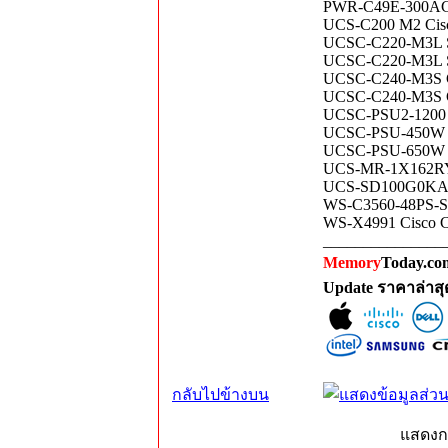
PWR-C49E-300AC-F
UCS-C200 M2 Cis
UCSC-C220-M3L Se
UCSC-C220-M3L Se
UCSC-C240-M3S Ci
UCSC-C240-M3S C
UCSC-PSU2-1200 G
UCSC-PSU-450W C
UCSC-PSU-650W Ci
UCS-MR-1X162RY
UCS-SD100G0KA2-E
WS-C3560-48PS-S C
WS-X4991 Cisco Ca
_______________
Memory
Today.com
Update ราคาล่าส
กลับไปข้างบน
แสดงก