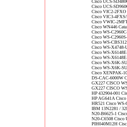
Cisco UCS-SD480G
Cisco UCS-SD960G
Cisco VIC2-2FXO 2
Cisco VIC3-4FXS/D
Cisco VWIC-2MFT-T
Cisco WN446 Cata
Cisco WS-C2960C-8
Cisco WS-C2960S-2
Cisco WS-CBS3125
Cisco WS-X4748-U
Cisco WS-X6148E-
Cisco WS-X6148E-
Cisco WS-X6K-SUP
Cisco WS-X6K-SUP
Cisco XENPAK-10G
DS-CAC-6000W Ci
GX227 CISCO WS
GX227 CISCO WS
HP 432904-001 Cis
HP AG641A Cisco 
HR521 Cisco WS-
IBM 13N2281 / 32R
N20-B6625-1 Cisc
N20-C6508 Cisco U
PIH040M12H Cisco