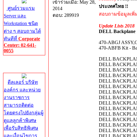
เข้าร่วมเมื่อ: May 28,
ประเทศไทย !!
ศูนย์รวมแรม
2014
สอบถามข้อมูลเพิ่มเ
ตอบ: 289919
Server และ
Workstation ชนิด
Update Lists 2018
ต่าง ๆ สอบถามได้
DELL Backplane
ทันทีที่
Corporate
470-ABGJ ASSY,
Center: 02-641-
470-ABFB Kit - B
0055
DELL BACKPLAN
Corporate
DELL BACKPLAN
Center
DELL BACKPLAN
DELL BACKPLAN
DELL BACKPLANE
ดีลเลอร์ บริษัท
DELL BACKPLANE
องค์กร และหน่วย
DELL BACKPLANE
งานราชการ
DELL BACKPLAN
DELL BACKPLAN
สามารถติดต่อ
DELL BACKPLAN
โดยตรงไปยังกลุ่มผู้
DELL BACKPLAN
DELL BACKPLANE
ดูแลลูกค้าพิเศษ
DELL BACKPLANE
เพื่อรับสิทธิพิเศษ
DELL BACKPLAN
และเงื่อนไขการ
DELL BACKPLAN