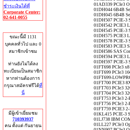
01AD339 PCIe3 Opt
ชำระเงินได้ที่
01DH044 6B4B Ser
Corporate Center:
01DH045 6B4B Ser
02-641-0055
01DH507 PCIE-
01DH542 PCIE3 
Who's Online
01DH545 PCIE-
01DH575 PCIE3 
ขณะนี้มี 1131
01DH578 PCIE-
บุคคลทั่วไป และ 0
01DH583 PCIE3
สมาชิกเข้าชม
01DH586 SAS Cont
01DH594 PCIE3 
01DH597 PCIE-
ท่านยังไม่ได้ลง
01FT698 PCIe3 x8 
ทะเบียนเป็นสมาชิก
01FT699 PCIe3 16G
01FT699-LOWPROFI
หากท่านต้องการ
01FT700 PCIE3 
กรุณาสมัครฟรีได้
ที่
01FT703 PCIe3 32G
นี่
01FT704 PCIe3 32G
01FT753 PCIe3 2-
01FT756 PCIe3 2-
Total Hits
01FT759 PCIE3 
มีผู้เข้าเยี่ยมชม
01KL415 PCIE-3
710393937
01LJ738 IBM COM
01LL227 PCIe3 Opt
คน ตั้งแต่ กันยายน
01NN907 PCIe3 Opt