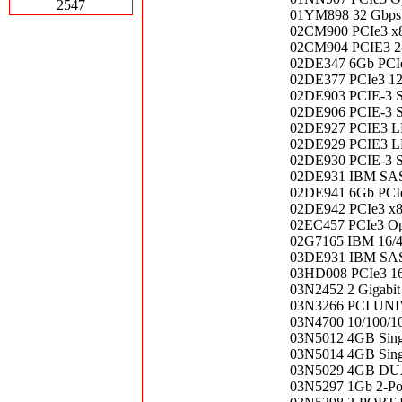
2547
01YM898 32 Gbps 4
02CM900 PCIe3 x8 
02CM904 PCIE3 
02DE347 6Gb PCIe3
02DE377 PCIe3 12
02DE903 PCIE-3
02DE906 PCIE-3
02DE927 PCIE3 
02DE929 PCIE3 
02DE930 PCIE-3
02DE931 IBM SAS 
02DE941 6Gb PCIe3
02DE942 PCIe3 x8
02EC457 PCIe3 Opt
02G7165 IBM 16/4
03DE931 IBM SAS 
03HD008 PCIe3 16G
03N2452 2 Gigabit
03N3266 PCI UN
03N4700 10/100/
03N5012 4GB Singl
03N5014 4GB Singl
03N5029 4GB D
03N5297 1Gb 2-Por