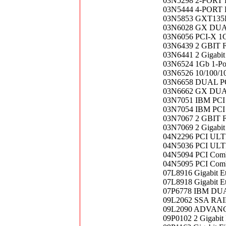
03N5298 2-PORT
03N5444 4-PORT
03N5853 GXT135P 
03N6028 GX DUA
03N6056 PCI-X 1G
03N6439 2 GBIT
03N6441 2 Gigabit 
03N6524 1Gb 1-Por
03N6526 10/100/
03N6658 DUAL P
03N6662 GX DUA
03N7051 IBM PCI 
03N7054 IBM PCI A
03N7067 2 GBIT
03N7069 2 Gigabit 
04N2296 PCI U
04N5036 PCI U
04N5094 PCI Comb
04N5095 PCI Comb
07L8916 Gigabit E
07L8918 Gigabit E
07P6778 IBM DU
09L2062 SSA RAID
09L2090 ADVAN
09P0102 2 Gigabit 