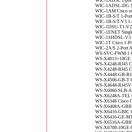
WIC-1ADSL 1-port
WIC-1ADSL-DG 
WIC-1AM Cisco one
WIC-1B-S/T 1-Por
WIC-1B-S/T-V3 1-P
WIC-1DSU-T1-V2 
WIC-1ENET Single-
WIC-1SHDSL-V3 Ci
WIC-1T Cisco 1-Por
WIC-2A/S 2-Port A
WS-SVC-FWM-1 Cis
WS-X4013+10GE Ci
WS-X4248-RJ45 Cat
WS-X4248-RJ45 Cat
WS-X4448-GB-RJ45 
WS-X4506-GB-T Ci
WS-X4648-RJ45V-E 
WS-X6066-SLB-APC
WS-X6248A-TEL Ca
WS-X6348 Cisco Ca
WS-X6408A-GBIC C
WS-X6416-GBIC Cis
WS-X6416-GE-MT C
WS-X6516A-GBIC C
WS-X6708-10GE 