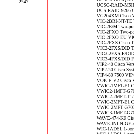
2547
UCSC-RAID-M5HD C
UCS-RAID-9266 Ci
VG204XM Cisco V
VIC-2BRI-NT/TE Tw
VIC-2E/M Two-port
VIC-2FXO Two-port
VIC-2FXO-EU VIC-
VIC-2FXS Cisco Tw
VIC3-2FXS/DID Two
VIC3-2FXS-E/DID T
VIC3-4FXS/DID Fou
VIP2-40 Cisco Versi
VIP2-50 Cisco Syst
VIP4-80 7500 VIP4-
VOICE-V2 Cisco V
VWIC-1MFT-E1 Cisc
VWIC2-1MFT-G703 1
VWIC2-2MFT-T1/E1 
VWIC-2MFT-E1 Cisc
VWIC-2MFT-G703 2
VWIC3-1MFT-G703 1
WAVE-474-K9 Cisco
WAVE-INLN-GE-4T 
WIC-1ADSL 1-port