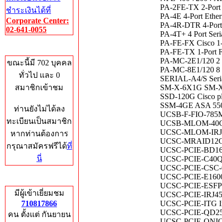
PA-2FE-TX 2-Port 
ชำระเงินได้ที่
PA-4E 4-Port Ether
Corporate Center:
PA-4R-DTR 4-Port 
02-641-0055
PA-4T+ 4 Port Seri
PA-FE-FX Cisco 1-P
Who's Online
PA-FE-TX 1-Port F
PA-MC-2E1/120 2 p
ขณะนี้มี 702 บุคคล
PA-MC-8E1/120 8 po
ทั่วไป และ 0
SERIAL-A4/S Seria
สมาชิกเข้าชม
SM-X-6X1G SM-X m
SSD-120G Cisco pl
SSM-4GE ASA 5500 
ท่านยังไม่ได้ลง
UCSB-F-FIO-785M 
ทะเบียนเป็นสมาชิก
UCSB-MLOM-40G-04
UCSC-MLOM-IRJ45
หากท่านต้องการ
UCSC-MRAID12G-
กรุณาสมัครฟรีได้
ที่
UCSC-PCIE-BD16G
นี่
UCSC-PCIE-C40Q-
UCSC-PCIE-CSC-0
UCSC-PCIE-E16002
Total Hits
UCSC-PCIE-ESFP 
มีผู้เข้าเยี่ยมชม
UCSC-PCIE-IRJ45 I
710817866
UCSC-PCIE-ITG In
UCSC-PCIE-QD25G
คน ตั้งแต่ กันยายน
UCSC-PCIE-QNICS