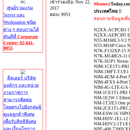
เข้าร่วมเมื่อ: Nov 22,
Memory
Today.co
ศูนย์รวมแรม
2017
ประเทศไทย !!
ตอบ: 9953
Server และ
สอบถามข้อมูลเพิ่มเ
Workstation ชนิด
ต่าง ๆ สอบถามได้
N2XX-ACPCI01 Cisc
N2XX-AEPCI05 Emu
ทันทีที่
Corporate
N55-M160L3-V2 Nex
Center: 02-641-
N55-M16P Cisco N
0055
N7K-F132XP-15 Nex
N7K-M148GS-11
Corporate
N7K-SUP1 Nexus 70
Center
NIM-1CE1T1-PRI 1 
NIM-1MFT-T1/E1 1 
NIM-4E/M 4-Port N
ดีลเลอร์ บริษัท
NIM-4FXS 4-Port N
องค์กร และหน่วย
NIM-4G-LTE-GA 4G
งานราชการ
NM-1CE1T1-PRI 1-
NM-1E2W 1 Ethern
สามารถติดต่อ
NM-1T3/E3 One po
โดยตรงไปยังกลุ่มผู้
NM-2CE1T1-PRI 2-
NM-ESW-16 16P
ดูแลลูกค้าพิเศษ
NM-HDV-1E1-12 Si
เพื่อรับสิทธิพิเศษ
NM-HDV2-1T1/E1 I
และเงื่อนไขการ
NPE-400 7200VX