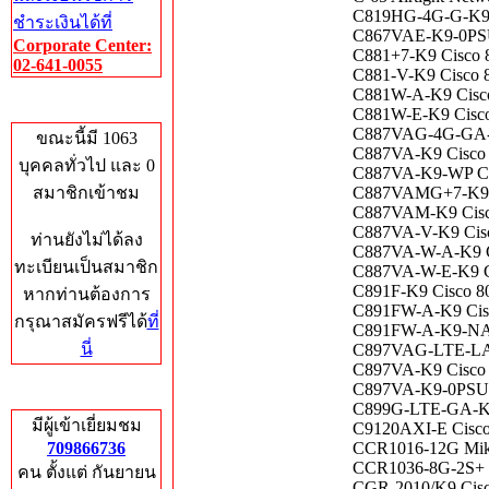
C819HG-4G-G-K9 
ชำระเงินได้ที่
C867VAE-K9-0PSU 
Corporate Center:
C881+7-K9 Cisco 88
02-641-0055
C881-V-K9 Cisco 88
C881W-A-K9 Cisco 
Who's Online
C881W-E-K9 Cisco 8
C887VAG-4G-GA-K9
ขณะนี้มี 1063
C887VA-K9 Cisco 88
บุคคลทั่วไป และ 0
C887VA-K9-WP Cisc
สมาชิกเข้าชม
C887VAMG+7-K9 C
C887VAM-K9 Cisco 
C887VA-V-K9 Cisco 
ท่านยังไม่ได้ลง
C887VA-W-A-K9 C
ทะเบียนเป็นสมาชิก
C887VA-W-E-K9 Cis
C891F-K9 Cisco 800
หากท่านต้องการ
C891FW-A-K9 Cisco
กรุณาสมัครฟรีได้
ที่
C891FW-A-K9-NA Ci
นี่
C897VAG-LTE-LA-
C897VA-K9 Cisco 8
C897VA-K9-0PSU C
Total Hits
C899G-LTE-GA-K9 C
มีผู้เข้าเยี่ยมชม
C9120AXI-E Cisco 
709866736
CCR1016-12G Mikr
CCR1036-8G-2S+ 
คน ตั้งแต่ กันยายน
CGR-2010/K9 Cis