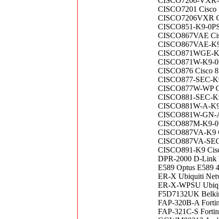
CISCO7200-VXR-CT
CISCO7201 Cisco 7
CISCO7206VXR Ci
CISCO851-K9-0PSU 
CISCO867VAE Cis
CISCO867VAE-K9 C
CISCO871WGE-K9-0P
CISCO871W-K9-0PSU
CISCO876 Cisco 87
CISCO877-SEC-K9 C
CISCO877W-WP Cis
CISCO881-SEC-K9 C
CISCO881W-A-K9 C
CISCO881W-GN-A-K9
CISCO887M-K9-0PS
CISCO887VA-K9 Cis
CISCO887VA-SEC-K9
CISCO891-K9 Cisco
DPR-2000 D-Link Wi
E589 Optus E589 
ER-X Ubiquiti Net
ER-X-WPSU Ubiquit
F5D7132UK Belkin 
FAP-320B-A Fortin
FAP-321C-S Fortine