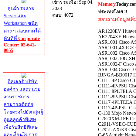
เข้าร่วมเมื่อ: Sep 04,
Memory
Today.co
ศูนย์รวมแรม
2023
ประเทศไทย !!
ตอบ: 4072
Server และ
สอบถามข้อมูลเพิ่มเ
Workstation ชนิด
ต่าง ๆ สอบถามได้
AR1220EV Huawei
AR2204XE Huawei
ทันทีที่
Corporate
ASR1001 Cisco ASR
Center: 02-641-
ASR1001-4X1GE Ci
0055
ASR1002 Cisco AS
ASR1002-10G-SHA
Corporate
ASR1002-F Cisco 
Center
ASR1004 Cisco 100
BJNGA-BB0017 HP
C1111-4P Cisco C1
ดีลเลอร์ บริษัท
C1111-4P-PSU Cisc
องค์กร และหน่วย
C1111-8PLTELA C
งานราชการ
C1111-8P-PSU Cisc
C1117-4PLTEEA Cis
สามารถติดต่อ
C1117-4P-PSU Cisc
โดยตรงไปยังกลุ่มผู้
C-130 Mojo Networ
C2620XM-1FE Cisc
ดูแลลูกค้าพิเศษ
C2911-VSEC-CUBE/K
เพื่อรับสิทธิพิเศษ
C2951-AX/K9 Cisco
และเงื่อนไขการ
C-65 Airtight Netw