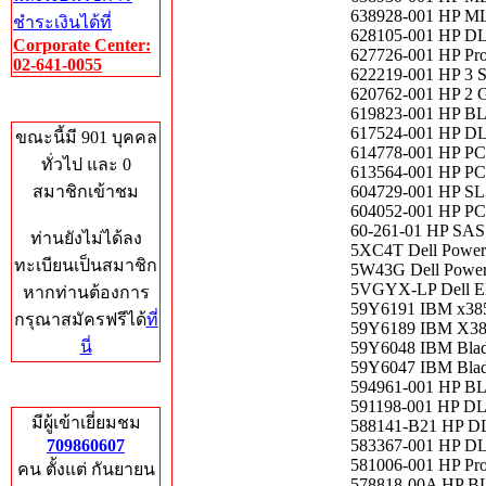
638928-001 HP M
ชำระเงินได้ที่
628105-001 HP DL3
Corporate Center:
627726-001 HP Pr
02-641-0055
622219-001 HP 3 Sl
620762-001 HP 2 G
Who's Online
619823-001 HP B
617524-001 HP D
ขณะนี้มี 901 บุคคล
614778-001 HP PCI
ทั่วไป และ 0
613564-001 HP PCI
สมาชิกเข้าชม
604729-001 HP SL
604052-001 HP PCI
60-261-01 HP SAS 
ท่านยังไม่ได้ลง
5XC4T Dell PowerE
ทะเบียนเป็นสมาชิก
5W43G Dell PowerE
5VGYX-LP Dell EM
หากท่านต้องการ
59Y6191 IBM x385
กรุณาสมัครฟรีได้
ที่
59Y6189 IBM X38
นี่
59Y6048 IBM Blad
59Y6047 IBM Blad
594961-001 HP BL
Total Hits
591198-001 HP 
มีผู้เข้าเยี่ยมชม
588141-B21 HP D
709860607
583367-001 HP DL
581006-001 HP Pro
คน ตั้งแต่ กันยายน
578818-00A HP BL