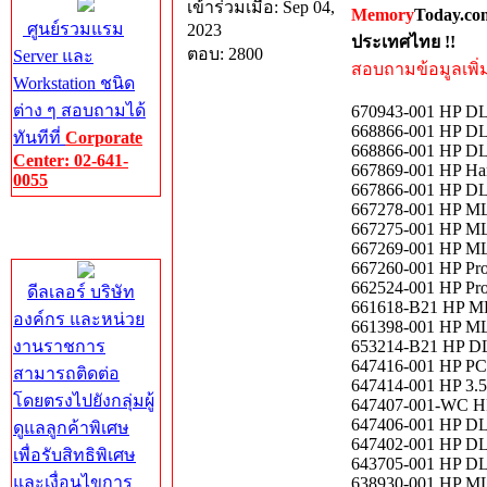
เข้าร่วมเมื่อ: Sep 04,
Memory
Today.co
ศูนย์รวมแรม
2023
ประเทศไทย !!
ตอบ: 2800
Server และ
สอบถามข้อมูลเพิ่มเ
Workstation ชนิด
ต่าง ๆ สอบถามได้
670943-001 HP DL
668866-001 HP DL
ทันทีที่
Corporate
668866-001 HP DL
Center: 02-641-
667869-001 HP Har
0055
667866-001 HP DL3
667278-001 HP ML
Corporate
667275-001 HP M
Center
667269-001 HP ML
667260-001 HP Pro
662524-001 HP Pro
ดีลเลอร์ บริษัท
661618-B21 HP ML
องค์กร และหน่วย
661398-001 HP ML
งานราชการ
653214-B21 HP DL
647416-001 HP PCI
สามารถติดต่อ
647414-001 HP 3.5
โดยตรงไปยังกลุ่มผู้
647407-001-WC H
647406-001 HP DL
ดูแลลูกค้าพิเศษ
647402-001 HP DL
เพื่อรับสิทธิพิเศษ
643705-001 HP D
และเงื่อนไขการ
638930-001 HP ML