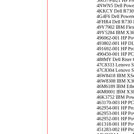
500579-B21 HP Pro
4NWN5 Dell Power
4KKCY Dell R730 C
4G4F6 Dell Power
4FHR4 Dell R730 In
49Y7902 IBM Flex 
49Y5284 IBM X36
496062-001 HP Po
493802-001 HP DL
491692-001 HP Pro
490450-001 HP PC
488MY Dell Riser
47C8333 Lenovo 
47C8304 Lenovo 
46W8418 IBM XSeri
46W8308 IBM X365
46M6189 IBM Ethe
46M0001 IBM X38
46K3752 IBM Powe
463170-003 HP PC
462954-001 HP Pr
462953-001 HP Po
462952-001 HP Po
461318-001 HP Po
451283-002 HP Pr