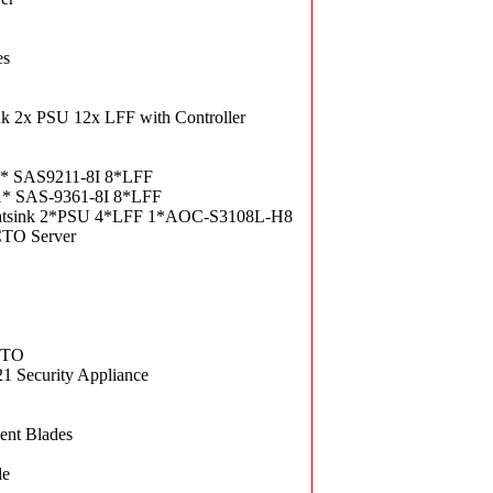
es
 2x PSU 12x LFF with Controller
* SAS9211-8I 8*LFF
* SAS-9361-8I 8*LFF
tsink 2*PSU 4*LFF 1*AOC-S3108L-H8
TO Server
CTO
 Security Appliance
ent Blades
le