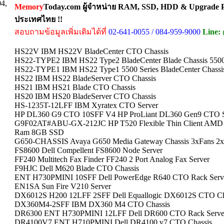
04,
Memory
Today.com ผู้จำหน่าย RAM, SSD, HDD & Upgrade Pa
ประเทศไทย !!
สอบถามข้อมูลเพิ่มเติมได้ที่
02-641-0055 / 084-959-9000
Line:
HS22V IBM HS22V BladeCenter CTO Chassis
HS22-TYPE2 IBM HS22 Type2 BladeCenter Blade Chassis 5500
HS22-TYPE1 IBM HS22 Type1 5500 Series BladeCenter Chassi
HS22 IBM HS22 BladeServer CTO Chassis
HS21 IBM HS21 Blade CTO Chassis
HS20 IBM HS20 BladeServer CTO Chassis
HS-1235T-12LFF IBM Xyratex CTO Server
HP DL360 G9 CTO 10SFF V4 HP ProLiant DL360 Gen9 CTO S
G9F02AT#ABU-GX-212JC HP T520 Flexible Thin Client AMD
Ram 8GB SSD
G650-CHASSIS Avaya G650 Media Gateway Chassis 3xFans 2
FS8600 Dell Compellent FS8600 Node Server
FF240 Multitech Fax Finder FF240 2 Port Analog Fax Server
F9HJC Dell M620 Blade CTO Chassis
ENT H730PMINI 10SFF Dell PowerEdge R640 CTO Rack Serv
EN1SA Sun Fire V210 Server
DX6012S H200 12LFF 2SFF Dell Equallogic DX6012S CTO Ch
DX360M4-2SFF IBM DX360 M4 CTO Chassis
DR6300 ENT H730PMINI 12LFF Dell DR600 CTO Rack Serve
DR4100V7 ENT H710PMINI Dell DR4100 v7 CTO Chassis