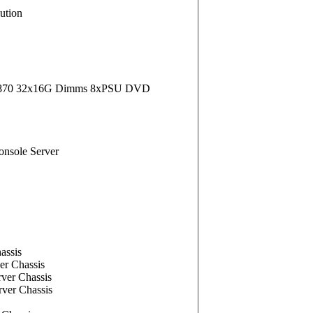
ution
4870 32x16G Dimms 8xPSU DVD
nsole Server
assis
r Chassis
er Chassis
er Chassis