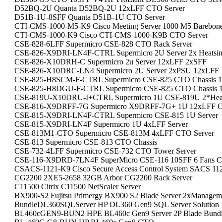
D52BQ-2U Quanta D52BQ-2U 12xLFF CTO Server
D51B-1U-8SFF Quanta D51B-1U CTO Server
CTI-CMS-1000-M5-K9 Cisco Meeting Server 1000 M5 Barebon
CTI-CMS-1000-K9 Cisco CTI-CMS-1000-K9B CTO Server
CSE-828-6LFF Supermicro CSE-828 CTO Rack Server
CSE-826-X9DRI-LN4F-CTRL Supermicro 2U Server 2x Heatsink
CSE-826-X10DRH-C Supermicro 2u Server 12xLFF 2xSFF
CSE-826-X10DRC-LN4 Supermicro 2U Server 2xPSU 12xLFF
CSE-825-H8SCM-F-CTRL Supermicro CSE-825 CTO Chassis 1
CSE-825-H8DGU-F-CTRL Supermicro CSE-825 CTO Chassis 1
CSE-819U-X10DRU-I+CTRL Supermicro 1U CSE-819U 2*Hea
CSE-816-X9DRFF-7G Supermicro X9DRFF-7G+ 1U 12xLFF C
CSE-815-X9DRI-LN4F-CTRL Supermicro CSE-815 1U Server
CSE-815-X9DRI-LN4F Supermicro 1U 4xLFF Server
CSE-813M1-CTO Supermicro CSE-813M 4xLFF CTO Server
CSE-813 Supermicro CSE-813 CTO Chassis
CSE-732-4LFF Supermicro CSE-732 CTO Tower Server
CSE-116-X9DRD-7LN4F SuperMicro CSE-116 10SFF 6 Fans 
CSACS-1121-K9 Cisco Secure Access Control System SACS 1121
CG2200 2XE5-2658 32GB Arbor CG2200 Rack Server
C11500 Citrix C11500 NetScaler Server
BX900-S2 Fujitsu Primergy BX900 S2 Blade Server 2xManagem
BundleDL360SQLServer HP DL360 Gen9 SQL Server Solution
BL460cGEN9-BUN2 HPE BL460c Gen9 Server 2P Blade Bund