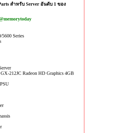
rts สำหรับ Server อันดับ 1 ของ
 @memorytoday
/5600 Series
s
erver
 GX-212JC Radeon HD Graphics 4GB
xPSU
er
assis
r