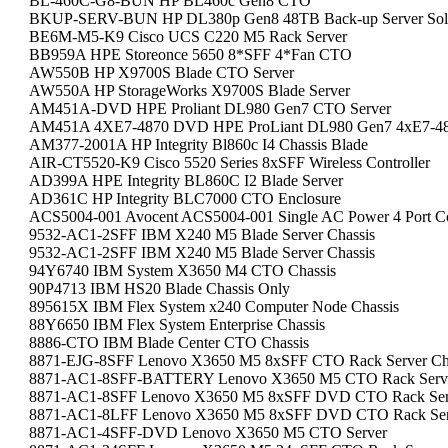
BL-460C-G8-BUN HP BL460c Gen8 CTO
BKUP-SERV-BUN HP DL380p Gen8 48TB Back-up Server Sol
BE6M-M5-K9 Cisco UCS C220 M5 Rack Server
BB959A HPE Storeonce 5650 8*SFF 4*Fan CTO
AW550B HP X9700S Blade CTO Server
AW550A HP StorageWorks X9700S Blade Server
AM451A-DVD HPE Proliant DL980 Gen7 CTO Server
AM451A 4XE7-4870 DVD HPE ProLiant DL980 Gen7 4xE7-
AM377-2001A HP Integrity Bl860c I4 Chassis Blade
AIR-CT5520-K9 Cisco 5520 Series 8xSFF Wireless Controller
AD399A HPE Integrity BL860C I2 Blade Server
AD361C HP Integrity BLC7000 CTO Enclosure
ACS5004-001 Avocent ACS5004-001 Single AC Power 4 Port Co
9532-AC1-2SFF IBM X240 M5 Blade Server Chassis
9532-AC1-2SFF IBM X240 M5 Blade Server Chassis
94Y6740 IBM System X3650 M4 CTO Chassis
90P4713 IBM HS20 Blade Chassis Only
895615X IBM Flex System x240 Computer Node Chassis
88Y6650 IBM Flex System Enterprise Chassis
8886-CTO IBM Blade Center CTO Chassis
8871-EJG-8SFF Lenovo X3650 M5 8xSFF CTO Rack Server Ch
8871-AC1-8SFF-BATTERY Lenovo X3650 M5 CTO Rack Serve
8871-AC1-8SFF Lenovo X3650 M5 8xSFF DVD CTO Rack Serv
8871-AC1-8LFF Lenovo X3650 M5 8xSFF DVD CTO Rack Serv
8871-AC1-4SFF-DVD Lenovo X3650 M5 CTO Server