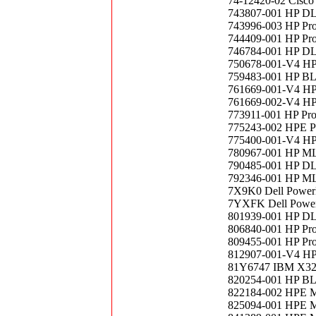
74-12420-02 Cisc
743807-001 HP DL
743996-003 HP Pr
744409-001 HP Pr
746784-001 HP DL
750678-001-V4 HP
759483-001 HP BL
761669-001-V4 HP 
761669-002-V4 HP 
773911-001 HP Pr
775243-002 HPE P
775400-001-V4 HP
780967-001 HP ML
790485-001 HP DL
792346-001 HP ML
7X9K0 Dell Power
7YXFK Dell Power
801939-001 HP DL
806840-001 HP Pr
809455-001 HP Pr
812907-001-V4 HP 
81Y6747 IBM X320
820254-001 HP BL
822184-002 HPE M
825094-001 HPE M