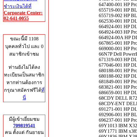
647400-001 HP Pr
ชำระเงินได้ที่
655719-001 HP BL
Corporate Center:
655719-002 HP BL
02-641-0055
662530-001 HP DL
664924-001 HP DL
Who's Online
664924-003 HP Pr
664924-00A HP DL
ขณะนี้มี 1108
667865-001 HP Pro
บุคคลทั่วไป และ 0
669000-001 HP Pr
สมาชิกเข้าชม
66N7P Dell Power
671319-003 HP DL
677046-001 HP DL
ท่านยังไม่ได้ลง
680188-001 HP Pr
ทะเบียนเป็นสมาชิก
680188-002 HP DL
681849-001 HP Pr
หากท่านต้องการ
683821-001 HP Pr
กรุณาสมัครฟรีได้
ที่
686659-001 HP DL
นี่
68CDY DELL R720
68CDY-ENT DELL 
691271-001 HP DL
Total Hits
692906-001 HP BL
มีผู้เข้าเยี่ยมชม
696237-001 HP Pr
709819541
69Y1013 IBM X320
69Y1771 IBM x385
คน ตั้งแต่ กันยายน
69Y1836 IBM X385