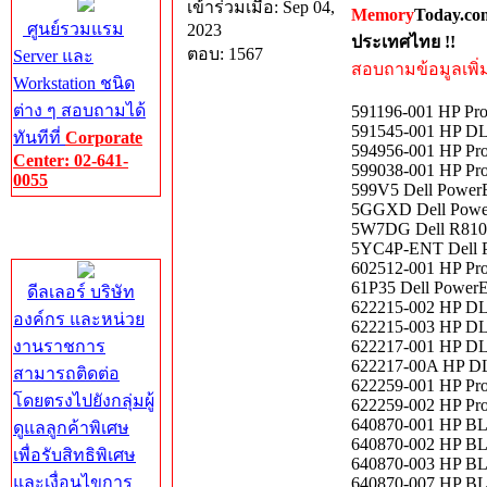
เข้าร่วมเมื่อ: Sep 04,
Memory
Today.co
ศูนย์รวมแรม
2023
ประเทศไทย !!
ตอบ: 1567
Server และ
สอบถามข้อมูลเพิ่มเ
Workstation ชนิด
ต่าง ๆ สอบถามได้
591196-001 HP Pr
591545-001 HP DL
ทันทีที่
Corporate
594956-001 HP Pr
Center: 02-641-
599038-001 HP Pr
0055
599V5 Dell Power
5GGXD Dell Powe
Corporate
5W7DG Dell R810 
Center
5YC4P-ENT Dell P
602512-001 HP Pr
61P35 Dell Power
ดีลเลอร์ บริษัท
622215-002 HP DL
องค์กร และหน่วย
622215-003 HP DL
งานราชการ
622217-001 HP DL
622217-00A HP DL
สามารถติดต่อ
622259-001 HP Pr
โดยตรงไปยังกลุ่มผู้
622259-002 HP Pr
640870-001 HP BL
ดูแลลูกค้าพิเศษ
640870-002 HP BL
เพื่อรับสิทธิพิเศษ
640870-003 HP BL
และเงื่อนไขการ
640870-007 HP BL