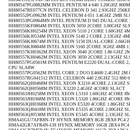
HH80547PG0882MM INTEL PENTIUM 4 640 3.20GHZ 80
HH80547RE077CN INTEL CELERON D 341 2.93GHZ 256K
HH80552PG0962M INTEL PENTIUM 4 651 3.4GHZ 2MB SL
HH80553PG0964MN INTEL PENTIUM D 945 DUAL-CORE 
HH80555KF0804M INTEL XEON 5050 2CORE 3.00GHZ SL
HH80556KH0254M INTEL XEON 5110 2 CORE 1.60GHZ 4
HH80556KJ0534M INTEL XEON 5140 2 CORE 2.33GHZ 
HH80556KJ0674M INTEL XEON 5150 DUAL-CORE 2.66G
HH80556KJ0804M INTEL XEON 5160 2CORE 3GHZ 4MB 
HH80557KH0362M INTEL XEON 3040 2CORE 1.86 GHZ 2
HH80557KH0462M INTEL XEON 3050 2CORE 2.13GHZ SL
HH80557PG0561M INTEL PENTIUM E2220 DUAL-CORE 2
CPU SLA8W
HH80557PG0562M INTEL CORE 2 DUO E4600 2.4GHZ 2M
HH80557RG041512 INTEL CELERON 440 2.0GHZ 512 800
HH80562QH0468M INTEL XEON X3210 4CORE 2.13GHZ 
HH80562QH0568M INTEL X3220 2.4GHZ 4CORE SLACT
HH80563JH0258M INTEL XEON L5310 1.60GHZ 4CORE 
HH80563JH0368M INTEL XEON L5320 1.86GHZ 4CORE 8
HH80563QH0368M INTEL XEON E5320 4CORE 1.86GHZ 
HH80563QJ0418M INTEL XEON E5335 4CORE 2.00GHZ S
HH80563QJ0538M INTEL XEON E5345 4CORE 2.33GHZ S
HMA41GU7AFR8N-TF HYNIX MEMORY 8GB 2RX8 PC4 21
HMA42GR7AFR4N-UH HYNIX MEMORY 16GB 2RX4 PC4 2