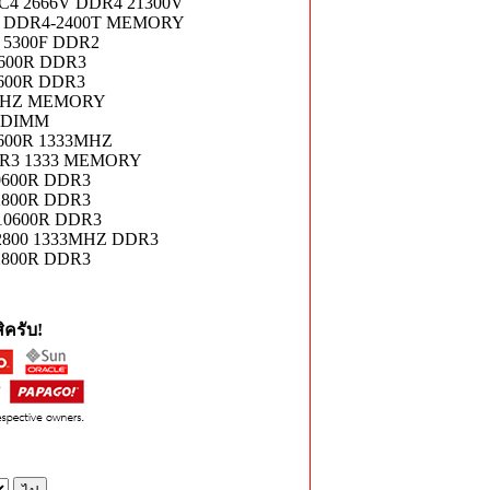
 2666V DDR4 21300V
 DDR4-2400T MEMORY
5300F DDR2
600R DDR3
600R DDR3
6MHZ MEMORY
RDIMM
600R 1333MHZ
DR3 1333 MEMORY
600R DDR3
800R DDR3
0600R DDR3
800 1333MHZ DDR3
800R DDR3
ครับ!