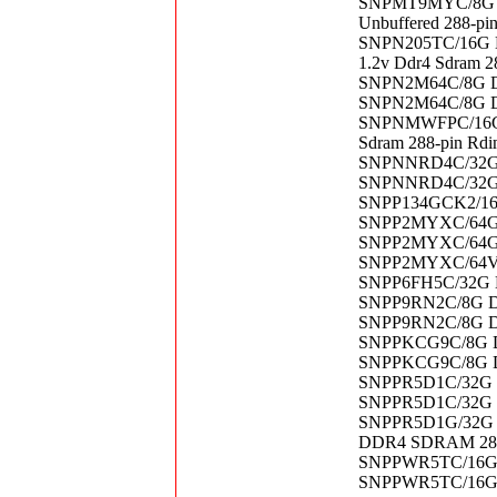
SNPMT9MYC/8G Del
Unbuffered 288-p
SNPN205TC/16G De
1.2v Ddr4 Sdram 
SNPN2M64C/8G De
SNPN2M64C/8G De
SNPNMWFPC/16G De
Sdram 288-pin Rd
SNPNNRD4C/32G D
SNPNNRD4C/32G D
SNPP134GCK2/16G
SNPP2MYXC/64G D
SNPP2MYXC/64G 
SNPP2MYXC/64VXR
SNPP6FH5C/32G D
SNPP9RN2C/8G De
SNPP9RN2C/8G De
SNPPKCG9C/8G D
SNPPKCG9C/8G De
SNPPR5D1C/32G D
SNPPR5D1C/32G D
SNPPR5D1G/32G D
DDR4 SDRAM 288-P
SNPPWR5TC/16G D
SNPPWR5TC/16G D