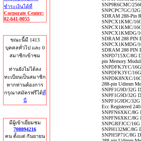
SNP9R6CMC/256G 
ชำระเงินได้ที่
SNPCPC7GC/32G D
Corporate Center:
SDRAM 288-Pin R
02-641-0055
SNPCX1KMC/16G D
SNPCX1KMC/16G D
Who's Online
SNPCX1KMDG/16G
SDRAM 288 PIN 
ขณะนี้มี 1413
SNPCX1KMDG/16G
บุคคลทั่วไป และ 0
SDRAM 288 PIN 
สมาชิกเข้าชม
SNPD715XC/8G Del
pin Memory Modul
SNPDFK3YC/16G 
ท่านยังไม่ได้ลง
SNPDFK3YC/16G 
ทะเบียนเป็นสมาชิก
SNPDK8NXC/16G 16
288-pin Udimm M
หากท่านต้องการ
SNPF1G9D/32G De
กรุณาสมัครฟรีได้
ที่
SNPF1G9D/32G De
นี่
SNPF1G9DC/32G 
Ecc Registered 24
SNPFN6XKC/8G De
Total Hits
SNPFN6XKC/8G De
มีผู้เข้าเยี่ยมชม
SNPGRFJCC/16G D
708894216
SNPH132MC/8G De
SNPH5P71C/8G Del
คน ตั้งแต่ กันยายน
288-pin Udimm M