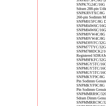
SNPK075PC/8G De
SNPK7G24C/16G De
Sdram 288-pin Ud
SNPKRVFXC/8G Del
260-pin Sodimm M
SNPM015FC/8G De
SNPM04W6C/16G D
SNPM04W6C/16G D
SNPM0VW4C/8G De
SNPM0VW4C/8G De
SNPM39YFC/32G 
SNPM77TYC/32G D
SNPM788DCK2/16G
Registered SDRA
SNPM9FKFC/32G 
SNPMGY5TC/16G D
SNPMGY5TC/16G D
SNPMGY5TC/16GW
SNPMKYF9C/8G De
Pin Sodimm Genui
SNPMKYF9C/8G De
Pin Sodimm Genui
SNPMMRR9C/32G D
Sdram Dimm Genuin
SNPMMRRC9C/32G