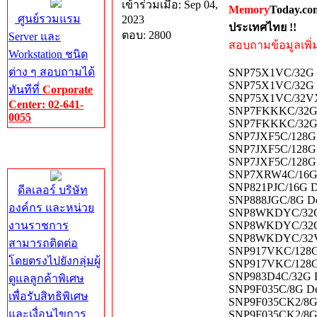
เข้าร่วมเมื่อ: Sep 04,
Memory
Today.co
ศูนย์รวมแรม
2023
ประเทศไทย !!
ตอบ: 2800
Server และ
สอบถามข้อมูลเพิ่มเ
Workstation ชนิด
ต่าง ๆ สอบถามได้
SNP75X1VC/32G D
SNP75X1VC/32G D
ทันทีที่
Corporate
SNP75X1VC/32VXR
Center: 02-641-
SNP7FKKKC/32G D
0055
SNP7FKKKC/32G D
SNP7JXF5C/128G 
Corporate
SNP7JXF5C/128G 
Center
SNP7JXF5C/128G 
SNP7XRW4C/16G?
SNP821PJC/16G D
ดีลเลอร์ บริษัท
SNP888JGC/8G De
องค์กร และหน่วย
SNP8WKDYC/32G D
งานราชการ
SNP8WKDYC/32G D
SNP8WKDYC/32VX
สามารถติดต่อ
SNP917VKC/128G 
โดยตรงไปยังกลุ่มผู้
SNP917VKC/128G 
SNP983D4C/32G D
ดูแลลูกค้าพิเศษ
SNP9F035C/8G De
เพื่อรับสิทธิพิเศษ
SNP9F035CK2/8G 
และเงื่อนไขการ
SNP9F035CK2/8G 