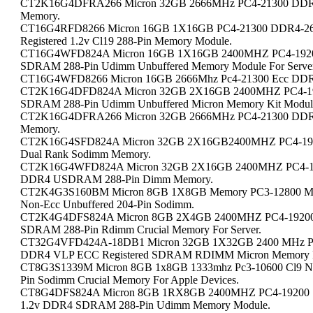
CT2K16G4DFRA266 Micron 32GB 2666MHz PC4-21300 DDR
Memory.
CT16G4RFD8266 Micron 16GB 1X16GB PC4-21300 DDR4-2
Registered 1.2v Cl19 288-Pin Memory Module.
CT16G4WFD824A Micron 16GB 1X16GB 2400MHZ PC4-19200
SDRAM 288-Pin Udimm Unbuffered Memory Module For Server
CT16G4WFD8266 Micron 16GB 2666Mhz Pc4-21300 Ecc DDR4 
CT2K16G4DFD824A Micron 32GB 2X16GB 2400MHZ PC4-192
SDRAM 288-Pin Udimm Unbuffered Micron Memory Kit Module 
CT2K16G4DFRA266 Micron 32GB 2666MHz PC4-21300 DDR
Memory.
CT2K16G4SFD824A Micron 32GB 2X16GB2400MHZ PC4-19200
Dual Rank Sodimm Memory.
CT2K16G4WFD824A Micron 32GB 2X16GB 2400MHZ PC4-1920
DDR4 USDRAM 288-Pin Dimm Memory.
CT2K4G3S160BM Micron 8GB 1X8GB Memory PC3-12800 M
Non-Ecc Unbuffered 204-Pin Sodimm.
CT2K4G4DFS824A Micron 8GB 2X4GB 2400MHZ PC4-19200 
SDRAM 288-Pin Rdimm Crucial Memory For Server.
CT32G4VFD424A-18DB1 Micron 32GB 1X32GB 2400 MHz PC4
DDR4 VLP ECC Registered SDRAM RDIMM Micron Memory Fo
CT8G3S1339M Micron 8GB 1x8GB 1333mhz Pc3-10600 Cl9 N
Pin Sodimm Crucial Memory For Apple Devices.
CT8G4DFS824A Micron 8GB 1RX8GB 2400MHZ PC4-19200 Sin
1.2v DDR4 SDRAM 288-Pin Udimm Memory Module.