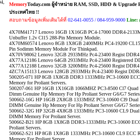
04,
Memory
Today.com ผู้จำหน่าย RAM, SSD, HDD & Upgrade Pa
ประเทศไทย !!
สอบถามข้อมูลเพิ่มเติมได้ที่
02-641-0055 / 084-959-9000
Line:
4X70M41717 Lenovo 16GB 1X16GB PC4-17000 DDR4-2133M
Unbuffer 1.2v Cl15 288-Pin Memory Module.
4X70M60574 Lenovo 8GB 1X8GB 2400MHz PC4-19200 CL15
Pin Sodimm Memory Module For Thinkpad.
4X70V98062 Lenovo 32GB 2933MHz Pc4-23400 Regist DDR
4X77A12186 Lenovo 64GB 2933MHz Pc4-23400 Registered
4X77A12188 Lenovo 32GB 3200MHz Pc4-25600 Regist DDR4
4ZC7A15113 Lenovo 128GB 2933MHz Pc4-23400 Regist DD
500205-071 HP 8GB 1X8GB DDR3 1333MHz PC3-10600 ECC 
Memory for Proliant Servers.
500207-061 HP 16GB 1X16GB 1066MHZ PC3-8500 Cl7 Quad 
Dimm Genuine Hp Memory For Hp Proliant Server G6/G7 Series
500662-16G HP 16GB 2X8GB 1333MHZ PC3-10600 Cl9 Dual 
DIMM Genuine Hp Memory For Hp Proliant Server G6/G7 Serie
500662-32G HP 32GB 4X8GB 1333MHz PC3-10600 CL9 Dual
DIMM Memory For Proliant Server.
500662-B21 HP 8GB 1X8GB DDR3-1333MHz PC3-10600 ECC Re
Proliant Servers.
500662-S21 HP 8GB 1X8GB 1333MHz PC3-10600 CL9 ECC 
Memory For Proliant Server.