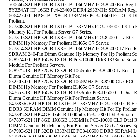
500666-S21 HP 16GB 1X16GB 1066MHZ PC3-8500 Ecc Reg D
5YZ54AT HP 16GB Pc4-23400 DDR4 2933MHz SDRAM Registe
606427-001 HP 8GB 1X8GB 1333MHz PC3-10600 ECC Cl9
Proliant.
627808-S21 HP 16GB 1X16GB 1333MHz PC3-10600 CL9 Lp
Memory Kit For Proliant Server G7 Series.
627810-S21 HP 32GB 1X32GB 1066MHz PC3-8500 CL7 ECC 
DIMM Hp Memory For Proliant Bl465c G7 Server.
627814-S21 HP 32GB 1X32GB 1066MHZ PC3-8500 Cl7 Ecc Re
SDRAM 240-Pin Dimm Genuine Hp Memory For Hp Proliant Ser
628974-001 HP 16GB 1X16GB Pc3-10600 Ddr3 1333mhz Sdram
Module For Proliant Servers.
628975-181 HP 32GB 1X32GB 1066mhz PC3-8500 Cl7 Ecc Q
Dimm Genuine HP Memory Kit For.
632203-001 HP 32GB 1X32GB 1066MHz PC3-8500 CL7 ECC 
DIMM Hp Memory For Proliant Bl465c G7 Server.
647653-181 HP 16GB 1X16GB 1333mhz Pc3-10600 Cl9 Dual 
Dimm Genuine HP Memory Kit For Proliant Server.
647883R-B21 HP 16GB 1X16GB 1333MHZ PC3-10600 Cl9 Ecc 
DDR3 SDRAM DIMM Genuine Hp Memory Kit For Hp Proliant S
647895-S21 HP 4GB 1x4GB 1600mhz Pc3-12800 Ddr3 Sdram Dim
647897-S21 HP 8GB 1X8GB 1333MHz PC3-10600 CL9 Dual 
DIMM Genuine Hp Memory For Proliant Server G6 G7 Series. Sp
647903-S21 HP 32GB 1333MHZ PC3-10600 DDR3 SDRAM LOA
647903R-B21 HP 32GB 1X32GB 1333MHZ PC3-10600 Cl9 Quad