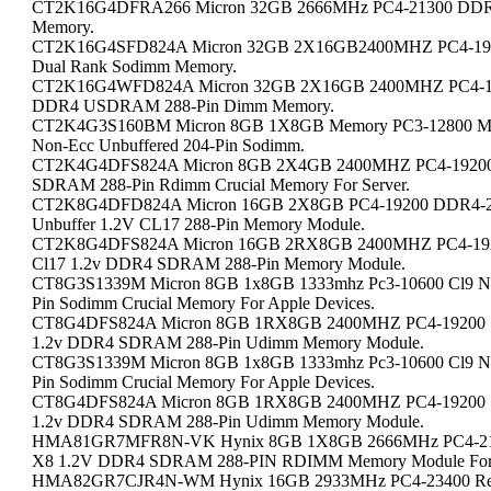
CT2K16G4DFRA266 Micron 32GB 2666MHz PC4-21300 DDR
Memory.
CT2K16G4SFD824A Micron 32GB 2X16GB2400MHZ PC4-19200
Dual Rank Sodimm Memory.
CT2K16G4WFD824A Micron 32GB 2X16GB 2400MHZ PC4-1920
DDR4 USDRAM 288-Pin Dimm Memory.
CT2K4G3S160BM Micron 8GB 1X8GB Memory PC3-12800 M
Non-Ecc Unbuffered 204-Pin Sodimm.
CT2K4G4DFS824A Micron 8GB 2X4GB 2400MHZ PC4-19200 
SDRAM 288-Pin Rdimm Crucial Memory For Server.
CT2K8G4DFD824A Micron 16GB 2X8GB PC4-19200 DDR4-
Unbuffer 1.2V CL17 288-Pin Memory Module.
CT2K8G4DFS824A Micron 16GB 2RX8GB 2400MHZ PC4-19200
Cl17 1.2v DDR4 SDRAM 288-Pin Memory Module.
CT8G3S1339M Micron 8GB 1x8GB 1333mhz Pc3-10600 Cl9 N
Pin Sodimm Crucial Memory For Apple Devices.
CT8G4DFS824A Micron 8GB 1RX8GB 2400MHZ PC4-19200 Sin
1.2v DDR4 SDRAM 288-Pin Udimm Memory Module.
CT8G3S1339M Micron 8GB 1x8GB 1333mhz Pc3-10600 Cl9 N
Pin Sodimm Crucial Memory For Apple Devices.
CT8G4DFS824A Micron 8GB 1RX8GB 2400MHZ PC4-19200 Sin
1.2v DDR4 SDRAM 288-Pin Udimm Memory Module.
HMA81GR7MFR8N-VK Hynix 8GB 1X8GB 2666MHz PC4-21300
X8 1.2V DDR4 SDRAM 288-PIN RDIMM Memory Module For 
HMA82GR7CJR4N-WM Hynix 16GB 2933MHz PC4-23400 Reg