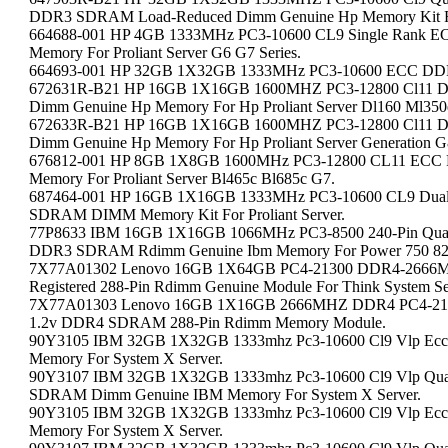
DDR3 SDRAM Load-Reduced Dimm Genuine Hp Memory Kit For 
664688-001 HP 4GB 1333MHz PC3-10600 CL9 Single Rank
Memory For Proliant Server G6 G7 Series.
664693-001 HP 32GB 1X32GB 1333MHz PC3-10600 ECC DDR
672631R-B21 HP 16GB 1X16GB 1600MHZ PC3-12800 Cl11 D
Dimm Genuine Hp Memory For Hp Proliant Server Dl160 Ml350e
672633R-B21 HP 16GB 1X16GB 1600MHZ PC3-12800 Cl11 D
Dimm Genuine Hp Memory For Hp Proliant Server Generation G
676812-001 HP 8GB 1X8GB 1600MHz PC3-12800 CL11 ECC
Memory For Proliant Server Bl465c Bl685c G7.
687464-001 HP 16GB 1X16GB 1333MHz PC3-10600 CL9 Dual
SDRAM DIMM Memory Kit For Proliant Server.
77P8633 IBM 16GB 1X16GB 1066MHz PC3-8500 240-Pin Quad 
DDR3 SDRAM Rdimm Genuine Ibm Memory For Power 750 82
7X77A01302 Lenovo 16GB 1X64GB PC4-21300 DDR4-2666M
Registered 288-Pin Rdimm Genuine Module For Think System Se
7X77A01303 Lenovo 16GB 1X16GB 2666MHZ DDR4 PC4-21300 
1.2v DDR4 SDRAM 288-Pin Rdimm Memory Module.
90Y3105 IBM 32GB 1X32GB 1333mhz Pc3-10600 Cl9 Vlp Ecc 
Memory For System X Server.
90Y3107 IBM 32GB 1X32GB 1333mhz Pc3-10600 Cl9 Vlp Quad
SDRAM Dimm Genuine IBM Memory For System X Server.
90Y3105 IBM 32GB 1X32GB 1333mhz Pc3-10600 Cl9 Vlp Ecc 
Memory For System X Server.