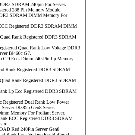
DR3 SDRAM 240pin For Server.
red 288 Pin Memory Module.
 DDR3 SDRAM DIMM Memory For
 ECC Registered DDR3 SDRAM DIMM
Quad Rank Registered DDR3 SDRAM
gistered Quad Rank Low Voltage DDR3
ver Bl460c G7.
 Cl9 Ecc- Dimm 240-Pin Lp Memory
uad Rank Registered DDR3 SDRAM
Quad Rank Registered DDR3 SDRAM
Rank Lp Ecc Registered DDR3 SDRAM
Registered Dual Rank Low Power
erver Dl385p Gen8 Series.
m Memory For Proliant Server.
Rank ECC Registered DDR3 SDRAM
are.
D Red 240Pin Server Gen8.
 Rank Low Voltage Ecc Buffered