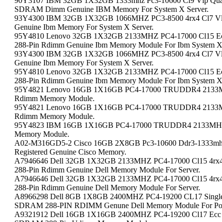
90Y3107 IBM 32GB 1X32GB 1333mhz Pc3-10600 Cl9 Vlp Quad
SDRAM Dimm Genuine IBM Memory For System X Server.
93Y4300 IBM 32GB 1X32GB 1066MHZ PC3-8500 4rx4 Cl7 V
Genuine Ibm Memory For System X Server.
95Y4810 Lenovo 32GB 1X32GB 2133MHZ PC4-17000 Cl15 Ec
288-Pin Rdimm Genuine Ibm Memory Module For Ibm System 
93Y4300 IBM 32GB 1X32GB 1066MHZ PC3-8500 4rx4 Cl7 V
Genuine Ibm Memory For System X Server.
95Y4810 Lenovo 32GB 1X32GB 2133MHZ PC4-17000 Cl15 Ec
288-Pin Rdimm Genuine Ibm Memory Module For Ibm System 
95Y4821 Lenovo 16GB 1X16GB PC4-17000 TRUDDR4 2133
Rdimm Memory Module.
95Y4821 Lenovo 16GB 1X16GB PC4-17000 TRUDDR4 2133
Rdimm Memory Module.
95Y4823 IBM 16GB 1X16GB PC4-17000 TRUDDR4 2133MHZ
Memory Module.
A02-M316GD5-2 Cisco 16GB 2X8GB Pc3-10600 Ddr3-1333mhz 
Registered Genuine Cisco Memory.
A7946646 Dell 32GB 1X32GB 2133MHZ PC4-17000 Cl15 4rx
288-Pin Rdimm Genuine Dell Memory Module For Server.
A7946646 Dell 32GB 1X32GB 2133MHZ PC4-17000 Cl15 4rx
288-Pin Rdimm Genuine Dell Memory Module For Server.
A8966298 Dell 8GB 1X8GB 2400MHZ PC4-19200 CL17 Single
SDRAM 288-PIN RDIMM Genune Dell Memory Module For Pow
A9321912 Dell 16GB 1X16GB 2400MHZ PC4-19200 Cl17 Ecc 