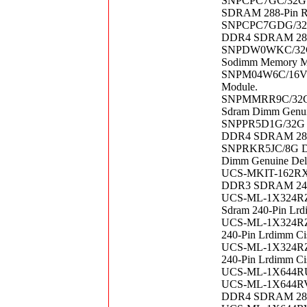
SNPCPC7GC/32G D
SDRAM 288-Pin R
SNPCPC7GDG/32G 
DDR4 SDRAM 288-
SNPDW0WKC/32G D
Sodimm Memory M
SNPM04W6C/16VX
Module.
SNPMMRR9C/32G D
Sdram Dimm Genuin
SNPPR5D1G/32G D
DDR4 SDRAM 288-P
SNPRKR5JC/8G Del
Dimm Genuine Dell
UCS-MKIT-162RX-
DDR3 SDRAM 240-P
UCS-ML-1X324RZ-
Sdram 240-Pin Lrd
UCS-ML-1X324RZ-
240-Pin Lrdimm Ci
UCS-ML-1X324RZ-
240-Pin Lrdimm Ci
UCS-ML-1X644RU
UCS-ML-1X644RV-
DDR4 SDRAM 288-