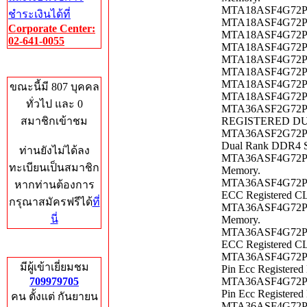
MTA18ASF4G72PZ-
ชำระเงินได้ที่
MTA18ASF4G72PZ-
Corporate Center:
MTA18ASF4G72PZ-
02-641-0055
MTA18ASF4G72PZ-
MTA18ASF4G72PZ-
Who's Online
MTA18ASF4G72PZ-
MTA18ASF4G72PZ-
ขณะนี้มี 807 บุคคล
MTA18ASF4G72PZ-
ทั่วไป และ 0
MTA36ASF2G72PZ
สมาชิกเข้าชม
REGISTERED DUA
MTA36ASF2G72PZ-
Dual Rank DDR4 S
ท่านยังไม่ได้ลง
MTA36ASF4G72PZ
ทะเบียนเป็นสมาชิก
Memory.
MTA36ASF4G72PZ
หากท่านต้องการ
ECC Registered C
กรุณาสมัครฟรีได้
ที่
MTA36ASF4G72PZ
นี่
Memory.
MTA36ASF4G72PZ
ECC Registered C
Total Hits
MTA36ASF4G72PZ
มีผู้เข้าเยี่ยมชม
Pin Ecc Registere
709979705
MTA36ASF4G72PZ
Pin Ecc Registered
คน ตั้งแต่ กันยายน
MTA36ASF4G72PZ