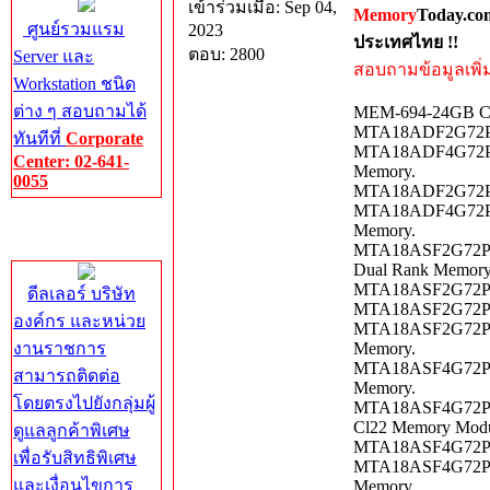
เข้าร่วมเมื่อ: Sep 04,
Memory
Today.co
ศูนย์รวมแรม
2023
ประเทศไทย !!
ตอบ: 2800
Server และ
สอบถามข้อมูลเพิ่มเ
Workstation ชนิด
ต่าง ๆ สอบถามได้
MEM-694-24GB C
MTA18ADF2G72PD
ทันทีที่
Corporate
MTA18ADF4G72PZ
Center: 02-641-
Memory.
0055
MTA18ADF2G72PD
MTA18ADF4G72PZ
Corporate
Memory.
Center
MTA18ASF2G72PD
Dual Rank Memory
MTA18ASF2G72PDZ
ดีลเลอร์ บริษัท
MTA18ASF2G72PD
องค์กร และหน่วย
MTA18ASF2G72PZ
งานราชการ
Memory.
MTA18ASF4G72PD
สามารถติดต่อ
Memory.
โดยตรงไปยังกลุ่มผู้
MTA18ASF4G72PDZ
Cl22 Memory Modu
ดูแลลูกค้าพิเศษ
MTA18ASF4G72PD
เพื่อรับสิทธิพิเศษ
MTA18ASF4G72PD
และเงื่อนไขการ
Memory.