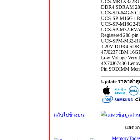
UCS-MR1X322RU-A
DDR4 SDRAM 288-P
UCS-SD-64G-S Cis
UCS-SP-M16G1-R
UCS-SP-M16G2-R
UCS-SP-M32-RVA
Registered 288-p
UCS-SPM-M32-RUA
1.20V DDR4 SDRA
47J0237 IBM 16G
Low Voltage Very 
4X70J67436 Leno
Pin SODIMM Memo
_______________
Update ราคาล่าส
กลับไปข้างบน
แสดงก
MemoryToday