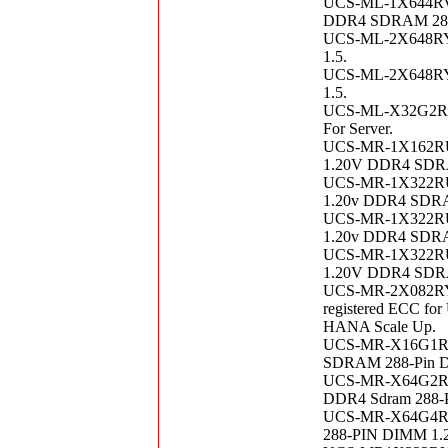
UCS-ML-1X644RV-
DDR4 SDRAM 288-
UCS-ML-2X648RY
1.5.
UCS-ML-2X648RY
1.5.
UCS-ML-X32G2RS-
For Server.
UCS-MR-1X162RU
1.20V DDR4 SDRA
UCS-MR-1X322RU-
1.20v DDR4 SDRAM
UCS-MR-1X322RU-
1.20v DDR4 SDRAM
UCS-MR-1X322RU-
1.20V DDR4 SDRA
UCS-MR-2X082RY-
registered ECC fo
HANA Scale Up.
UCS-MR-X16G1RS-
SDRAM 288-Pin Di
UCS-MR-X64G2RT-
DDR4 Sdram 288-P
UCS-MR-X64G4RS
288-PIN DIMM 1.2