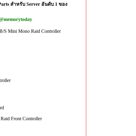
rts สำหรับ Server อันดับ 1 ของ
 @memorytoday
 Mini Mono Raid Controller
oller
rd
id Front Controller