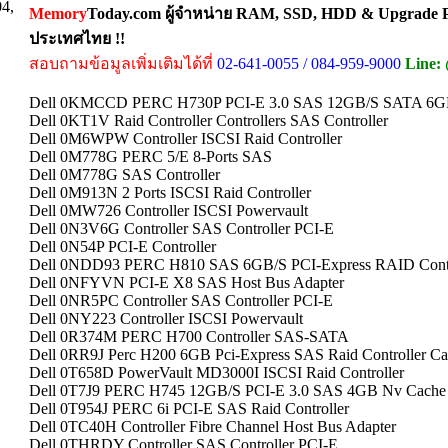
04,
Memory
Today.com ผู้จำหน่าย RAM, SSD, HDD & Upgrade Pa
ประเทศไทย !!
สอบถามข้อมูลเพิ่มเติมได้ที่
02-641-0055 / 084-959-9000
Line:
Dell 0KMCCD PERC H730P PCI-E 3.0 SAS 12GB/S SATA 6GB/S
Dell 0KT1V Raid Controller Controllers SAS Controller
Dell 0M6WPW Controller ISCSI Raid Controller
Dell 0M778G PERC 5/E 8-Ports SAS
Dell 0M778G SAS Controller
Dell 0M913N 2 Ports ISCSI Raid Controller
Dell 0MW726 Controller ISCSI Powervault
Dell 0N3V6G Controller SAS Controller PCI-E
Dell 0N54P PCI-E Controller
Dell 0NDD93 PERC H810 SAS 6GB/S PCI-Express RAID Contr
Dell 0NFYVN PCI-E X8 SAS Host Bus Adapter
Dell 0NR5PC Controller SAS Controller PCI-E
Dell 0NY223 Controller ISCSI Powervault
Dell 0R374M PERC H700 Controller SAS-SATA
Dell 0RR9J Perc H200 6GB Pci-Express SAS Raid Controller Ca
Dell 0T658D PowerVault MD3000I ISCSI Raid Controller
Dell 0T7J9 PERC H745 12GB/S PCI-E 3.0 SAS 4GB Nv Cache Ra
Dell 0T954J PERC 6i PCI-E SAS Raid Controller
Dell 0TC40H Controller Fibre Channel Host Bus Adapter
Dell 0THRDY Controller SAS Controller PCI-E