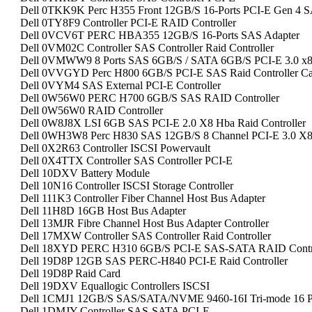
Dell 0TKK9K Perc H355 Front 12GB/S 16-Ports PCI-E Gen 4 S
Dell 0TY8F9 Controller PCI-E RAID Controller
Dell 0VCV6T PERC HBA355 12GB/S 16-Ports SAS Adapter
Dell 0VM02C Controller SAS Controller Raid Controller
Dell 0VMWW9 8 Ports SAS 6GB/S / SATA 6GB/S PCI-E 3.0 x8 
Dell 0VVGYD Perc H800 6GB/S PCI-E SAS Raid Controller C
Dell 0VYM4 SAS External PCI-E Controller
Dell 0W56W0 PERC H700 6GB/S SAS RAID Controller
Dell 0W56W0 RAID Controller
Dell 0W8J8X LSI 6GB SAS PCI-E 2.0 X8 Hba Raid Controller
Dell 0WH3W8 Perc H830 SAS 12GB/S 8 Channel PCI-E 3.0 X8 
Dell 0X2R63 Controller ISCSI Powervault
Dell 0X4TTX Controller SAS Controller PCI-E
Dell 10DXV Battery Module
Dell 10N16 Controller ISCSI Storage Controller
Dell 111K3 Controller Fiber Channel Host Bus Adapter
Dell 11H8D 16GB Host Bus Adapter
Dell 13MJR Fibre Channel Host Bus Adapter Controller
Dell 17MXW Controller SAS Controller Raid Controller
Dell 18XYD PERC H310 6GB/S PCI-E SAS-SATA RAID Contro
Dell 19D8P 12GB SAS PERC-H840 PCI-E Raid Controller
Dell 19D8P Raid Card
Dell 19DXV Equallogic Controllers ISCSI
Dell 1CMJ1 12GB/S SAS/SATA/NVME 9460-16I Tri-mode 16 Por
Dell 1DMJY Controller SAS-SATA PCI-E