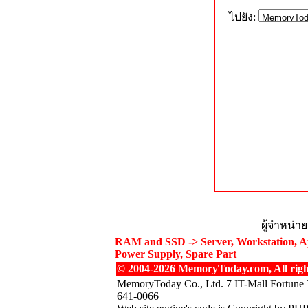
ไปยัง:
ผู้จำหน่า
RAM and SSD -> Server, Workstation, Ap
Power Supply, Spare Part
© 2004-2026 MemoryToday.com, All right
MemoryToday Co., Ltd. 7 IT-Mall Fortune 
641-0066