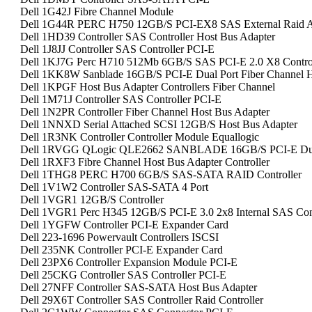
Dell 1G42J Fibre Channel Module
Dell 1G44R PERC H750 12GB/S PCI-EX8 SAS External Raid A
Dell 1HD39 Controller SAS Controller Host Bus Adapter
Dell 1J8JJ Controller SAS Controller PCI-E
Dell 1KJ7G Perc H710 512Mb 6GB/S SAS PCI-E 2.0 X8 Control
Dell 1KK8W Sanblade 16GB/S PCI-E Dual Port Fiber Channel
Dell 1KPGF Host Bus Adapter Controllers Fiber Channel
Dell 1M71J Controller SAS Controller PCI-E
Dell 1N2PR Controller Fiber Channel Host Bus Adapter
Dell 1NNXD Serial Attached SCSI 12GB/S Host Bus Adapter
Dell 1R3NK Controller Controller Module Equallogic
Dell 1RVGG QLogic QLE2662 SANBLADE 16GB/S PCI-E Dual
Dell 1RXF3 Fibre Channel Host Bus Adapter Controller
Dell 1THG8 PERC H700 6GB/S SAS-SATA RAID Controller
Dell 1V1W2 Controller SAS-SATA 4 Port
Dell 1VGR1 12GB/S Controller
Dell 1VGR1 Perc H345 12GB/S PCI-E 3.0 2x8 Internal SAS Conn
Dell 1YGFW Controller PCI-E Expander Card
Dell 223-1696 Powervault Controllers ISCSI
Dell 235NK Controller PCI-E Expander Card
Dell 23PX6 Controller Expansion Module PCI-E
Dell 25CKG Controller SAS Controller PCI-E
Dell 27NFF Controller SAS-SATA Host Bus Adapter
Dell 29X6T Controller SAS Controller Raid Controller