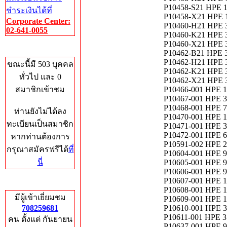
P10458-S21 HPE 
ชำระเงินได้ที่
P10458-X21 HPE 1
Corporate Center:
P10460-H21 HPE 3
02-641-0055
P10460-K21 HPE 3
P10460-X21 HPE 3
Who's Online
P10462-B21 HPE 
P10462-H21 HPE 3
ขณะนี้มี 503 บุคคล
P10462-K21 HPE 3
ทั่วไป และ 0
P10462-X21 HPE 3
สมาชิกเข้าชม
P10466-001 HPE 1
P10467-001 HPE 3.
P10468-001 HPE 
ท่านยังไม่ได้ลง
P10470-001 HPE 1
ทะเบียนเป็นสมาชิก
P10471-001 HPE 3
P10472-001 HPE 6.
หากท่านต้องการ
P10591-002 HPE 2
กรุณาสมัครฟรีได้
ที่
P10604-001 HPE 
นี่
P10605-001 HPE 9
P10606-001 HPE 96
P10607-001 HPE 1
Total Hits
P10608-001 HPE 1
มีผู้เข้าเยี่ยมชม
P10609-001 HPE 1.
708259681
P10610-001 HPE 
P10611-001 HPE 
คน ตั้งแต่ กันยายน
P10637-001 HPE 96