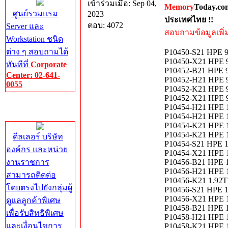
เข้าร่วมเมื่อ: Sep 04,
Memory
Today.co
ศูนย์รวมแรม
2023
ประเทศไทย !!
ตอบ: 4072
Server และ
สอบถามข้อมูลเพิ่มเ
Workstation ชนิด
ต่าง ๆ สอบถามได้
P10450-S21 HPE 
P10450-X21 HPE 9
ทันทีที่
Corporate
P10452-B21 HPE 
Center: 02-641-
P10452-H21 HPE 9
0055
P10452-K21 HPE 9
P10452-X21 HPE 9
Corporate
P10454-H21 HPE 1
Center
P10454-H21 HPE 
P10454-K21 HPE 1
P10454-K21 HPE 
ดีลเลอร์ บริษัท
P10454-S21 HPE 
องค์กร และหน่วย
P10454-X21 HPE 1
งานราชการ
P10456-B21 HPE 
P10456-H21 HPE 1
สามารถติดต่อ
P10456-K21 1.92
โดยตรงไปยังกลุ่มผู้
P10456-S21 HPE 
P10456-X21 HPE 
ดูแลลูกค้าพิเศษ
P10458-B21 HPE 1.
เพื่อรับสิทธิพิเศษ
P10458-H21 HPE 1
และเงื่อนไขการ
P10458-K21 HPE 1