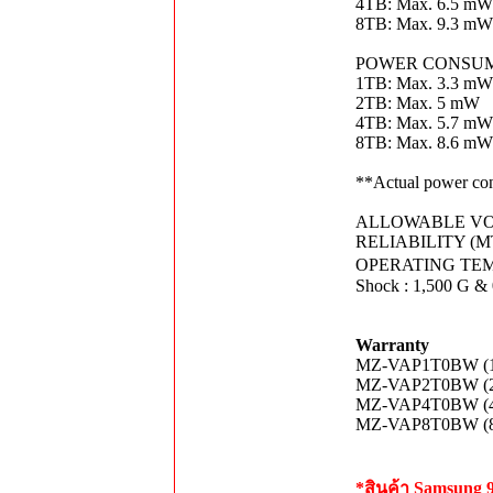
4TB: Max. 6.5 mW
8TB: Max. 9.3 mW
POWER CONSUMP
1TB: Max. 3.3 mW
2TB: Max. 5 mW
4TB: Max. 5.7 mW
8TB: Max. 8.6 mW
**Actual power con
ALLOWABLE VOLTA
RELIABILITY (MTBF
OPERATING TEMP
Shock : 1,500 G & 
Warranty
MZ-VAP1T0BW (1TB
MZ-VAP2T0BW (2TB
MZ-VAP4T0BW (4TB
MZ-VAP8T0BW (8TB
*สินค้า Samsung