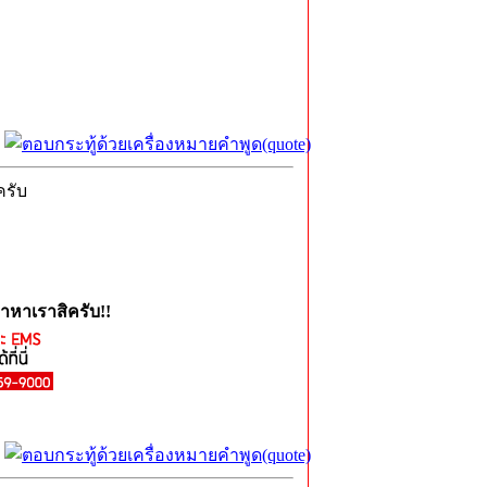
ครับ
าหาเราสิครับ!!