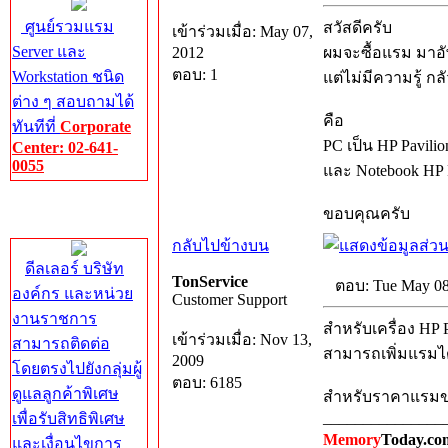
ศูนย์รวมแรม
สวัสดีครับ
เข้าร่วมเมื่อ: May 07,
Server และ
2012
ผมจะซื้อแรม มาอั
ตอบ: 1
Workstation ชนิด
แต่ไม่มีความรู้ กลั
ต่าง ๆ สอบถามได้
คือ
ทันทีที่
Corporate
PC เป็น HP Pavil
Center: 02-641-
0055
และ Notebook HP 
Corporate
ขอบคุณครับ
Center
กลับไปข้างบน
ดีลเลอร์ บริษัท
TonService
ตอบ: Tue May 08
องค์กร และหน่วย
Customer Support
งานราชการ
สำหรับเครื่อง HP P
เข้าร่วมเมื่อ: Nov 13,
สามารถติดต่อ
สามารถเพิ่มแรมไ
2009
โดยตรงไปยังกลุ่มผู้
ตอบ: 6185
ดูแลลูกค้าพิเศษ
สำหรับราคาแรมขนา
_______________
เพื่อรับสิทธิพิเศษ
Memory
Today.co
และเงื่อนไขการ