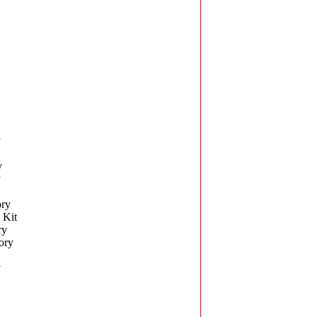
y
y
y
ry
 Kit
ry
ory
y