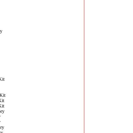
ry
it
Kit
it
it
ry
y
y
ry
ry