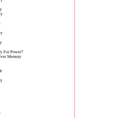
y
ry
y
ry
y
 For Power7
rver Memory
t
ry
y