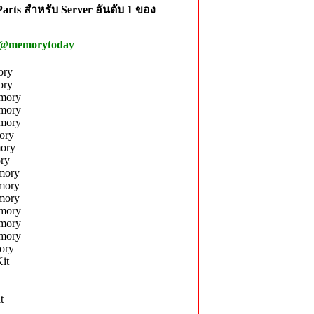
rts สำหรับ Server อันดับ 1 ของ
 @memorytoday
ory
ory
mory
mory
mory
ory
ory
ry
mory
mory
mory
mory
mory
mory
ory
it
t