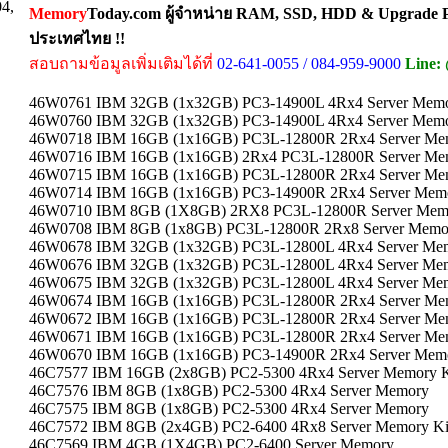
04,
Memory
Today.com ผู้จำหน่าย RAM, SSD, HDD & Upgrade Pa
ประเทศไทย !!
สอบถามข้อมูลเพิ่มเติมได้ที่
02-641-0055 / 084-959-9000
Line:
46W0761 IBM 32GB (1x32GB) PC3-14900L 4Rx4 Server Mem
46W0760 IBM 32GB (1x32GB) PC3-14900L 4Rx4 Server Mem
46W0718 IBM 16GB (1x16GB) PC3L-12800R 2Rx4 Server Me
46W0716 IBM 16GB (1x16GB) 2Rx4 PC3L-12800R Server Me
46W0715 IBM 16GB (1x16GB) PC3L-12800R 2Rx4 Server Me
46W0714 IBM 16GB (1x16GB) PC3-14900R 2Rx4 Server Mem
46W0710 IBM 8GB (1X8GB) 2RX8 PC3L-12800R Server Mem
46W0708 IBM 8GB (1x8GB) PC3L-12800R 2Rx8 Server Memo
46W0678 IBM 32GB (1x32GB) PC3L-12800L 4Rx4 Server Me
46W0676 IBM 32GB (1x32GB) PC3L-12800L 4Rx4 Server Me
46W0675 IBM 32GB (1x32GB) PC3L-12800L 4Rx4 Server Me
46W0674 IBM 16GB (1x16GB) PC3L-12800R 2Rx4 Server Me
46W0672 IBM 16GB (1x16GB) PC3L-12800R 2Rx4 Server Me
46W0671 IBM 16GB (1x16GB) PC3L-12800R 2Rx4 Server Me
46W0670 IBM 16GB (1x16GB) PC3-14900R 2Rx4 Server Mem
46C7577 IBM 16GB (2x8GB) PC2-5300 4Rx4 Server Memory K
46C7576 IBM 8GB (1x8GB) PC2-5300 4Rx4 Server Memory
46C7575 IBM 8GB (1x8GB) PC2-5300 4Rx4 Server Memory
46C7572 IBM 8GB (2x4GB) PC2-6400 4Rx8 Server Memory Ki
46C7569 IBM 4GB (1X4GB) PC2-6400 Server Memory