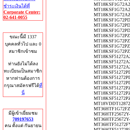
MT18KSF1G72A2-1
ชำระเงินได้ที่
MT18KSF1G72A2-1
Corporate Center:
MT18KSF1G72AZ-1
02-641-0055
MT18KSF1G72PDZ-
MT18KSF1G72PDZ-
Who's Online
MT18KSF1G72PDZ-
MT18KSF1G72PZ-1
ขณะนี้มี 1337
MT18KSF1G72PZ-1
บุคคลทั่วไป และ 0
MT18KSF1G72PZ-1
สมาชิกเข้าชม
MT18KSF1G72PZ-1
MT18KSF51272AZ-
MT18KSF51272AZ-
ท่านยังไม่ได้ลง
MT18KSF51272AZ-
ทะเบียนเป็นสมาชิก
MT18KSF51272PDZ
MT18KSF51272PDZ
หากท่านต้องการ
MT18KSF51272PDZ
กรุณาสมัครฟรีได้
ที่
MT18KSF51272PZ-
นี่
MT18KSF51272PZ-
MT18KSF51272PZ-
MT18VDDT12872G-
Total Hits
MT36HTF1G72FZ-6
มีผู้เข้าเยี่ยมชม
MT36HTF25672Y-4
709197653
MT36HTF25672Y-5
MT36HTF51272FY-
คน ตั้งแต่ กันยายน
MT36HTF51272PZ-