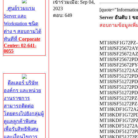
เข้าร่วมเมื่อ: Sep 04,
ศูนย์รวมแรม
2023
[quote="Informatio
ตอบ: 649
Server และ
Server อันดับ 1 
Workstation ชนิด
สอบถามข้อมูลเพิ่มเ
ต่าง ๆ สอบถามได้
ทันทีที่
Corporate
MT18JSF1G72PZ-1
Center: 02-641-
MT18JSF25672AY-1
0055
MT18JSF25672AZ 
MT18JSF25672PDZ
Corporate
MT18JSF25672PY-
Center
MT18JSF51272AZ-1
MT18JSF51272PDZ
MT18JSF51272PDZ
ดีลเลอร์ บริษัท
MT18JSF51272PDZ
องค์กร และหน่วย
MT18JSF51272PDZ
งานราชการ
MT18JSF51272PZ-
MT18JSF51272PZ-
สามารถติดต่อ
MT18KDF1G72AZ-
โดยตรงไปยังกลุ่มผู้
MT18KDF1G72PDZ-
MT18KDF1G72PZ-1
ดูแลลูกค้าพิเศษ
MT18KDF51272AZ-
เพื่อรับสิทธิพิเศษ
MT18KDF51272PDZ
และเงื่อนไขการ
MT18KDF51272PZ-