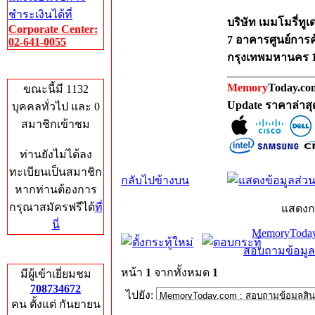
ชำระเงินได้ที่
บริษัท เมมโมรี่ทูเ
Corporate Center:
7 อาคารศูนย์การค
02-641-0055
กรุงเทพมหานคร 
Who's Online
_______________
Memory
Today.com
ขณะนี้มี 1132
Update ราคาล่าส
บุคคลทั่วไป และ 0
สมาชิกเข้าชม
ท่านยังไม่ได้ลง
ทะเบียนเป็นสมาชิก
กลับไปข้างบน
หากท่านต้องการ
กรุณาสมัครฟรีได้
ที่
แสดงก
นี่
MemoryToday
สอบถามข้อมูล
Total Hits
หน้า
1
จากทั้งหมด
1
มีผู้เข้าเยี่ยมชม
708734672
ไปยัง:
คน ตั้งแต่ กันยายน