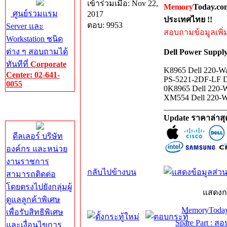
เข้าร่วมเมื่อ: Nov 22,
Memory
Today.co
ศูนย์รวมแรม
2017
ประเทศไทย !!
ตอบ: 9953
Server และ
สอบถามข้อมูลเพิ่มเ
Workstation ชนิด
ต่าง ๆ สอบถามได้
Dell Power Suppl
ทันทีที่
Corporate
K8965 Dell 220-Wa
Center: 02-641-
PS-5221-2DF-LF De
0055
0K8965 Dell 220-W
XM554 Dell 220-W
Corporate
_______________
Center
Update ราคาล่าส
ดีลเลอร์ บริษัท
องค์กร และหน่วย
งานราชการ
กลับไปข้างบน
สามารถติดต่อ
โดยตรงไปยังกลุ่มผู้
แสดงก
ดูแลลูกค้าพิเศษ
MemoryToday
เพื่อรับสิทธิพิเศษ
Spare Part : 
และเงื่อนไขการ