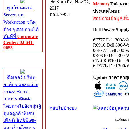
เข้าร่วมเมื่อ: Nov 22,
Memory
Today.co
ศูนย์รวมแรม
2017
ประเทศไทย !!
ตอบ: 9953
Server และ
สอบถามข้อมูลเพิ่มเ
Workstation ชนิด
ต่าง ๆ สอบถามได้
Dell Power Suppl
ทันทีที่
Corporate
6F777 Dell 300-Wa
Center: 02-641-
R0910 Dell 300-Wa
0055
06F777 Dell 300-W
0R0910 Dell 300-W
Corporate
CN-0R0910 Dell 30
Center
6F777B Dell 300-W
_______________
ดีลเลอร์ บริษัท
Update ราคาล่าส
องค์กร และหน่วย
งานราชการ
สามารถติดต่อ
โดยตรงไปยังกลุ่มผู้
กลับไปข้างบน
ดูแลลูกค้าพิเศษ
แสดงก
เพื่อรับสิทธิพิเศษ
และเงื่อนไขการ