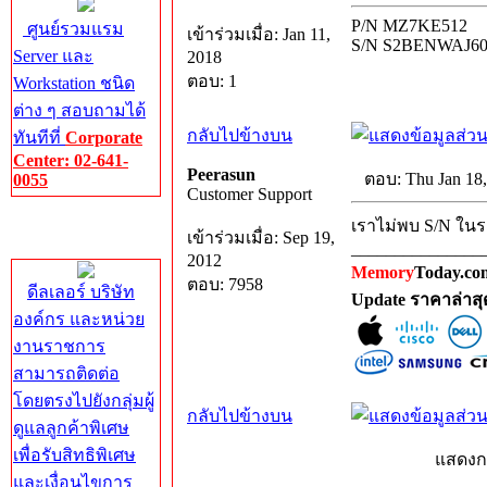
P/N MZ7KE512
ศูนย์รวมแรม
เข้าร่วมเมื่อ: Jan 11,
S/N S2BENWAJ60
Server และ
2018
ตอบ: 1
Workstation ชนิด
ต่าง ๆ สอบถามได้
กลับไปข้างบน
ทันทีที่
Corporate
Center: 02-641-
Peerasun
ตอบ: Thu Jan 18
0055
Customer Support
Corporate
เราไม่พบ S/N ในร
เข้าร่วมเมื่อ: Sep 19,
Center
_______________
2012
Memory
Today.com
ตอบ: 7958
ดีลเลอร์ บริษัท
Update ราคาล่าส
องค์กร และหน่วย
งานราชการ
สามารถติดต่อ
โดยตรงไปยังกลุ่มผู้
กลับไปข้างบน
ดูแลลูกค้าพิเศษ
เพื่อรับสิทธิพิเศษ
แสดงก
และเงื่อนไขการ