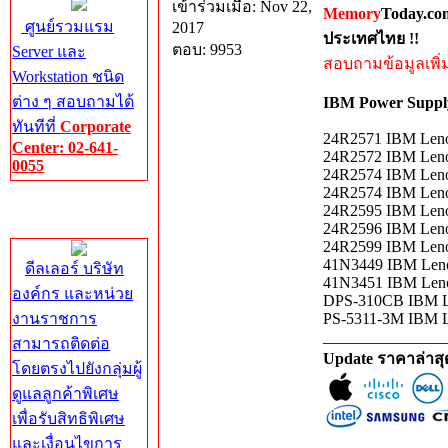
เข้าร่วมเมื่อ: Nov 22,
Memory
Today.co
ศูนย์รวมแรม
2017
ประเทศไทย !!
ตอบ: 9953
Server และ
สอบถามข้อมูลเพิ่มเ
Workstation ชนิด
ต่าง ๆ สอบถามได้
IBM Power Supp
ทันทีที่
Corporate
24R2571 IBM Lenov
Center: 02-641-
24R2572 IBM Lenov
0055
24R2574 IBM Leno
24R2574 IBM Leno
Corporate
24R2595 IBM Leno
Center
24R2596 IBM Leno
24R2599 IBM Lenov
41N3449 IBM Leno
ดีลเลอร์ บริษัท
41N3451 IBM Lenov
องค์กร และหน่วย
DPS-310CB IBM Le
งานราชการ
PS-5311-3M IBM Le
_______________
สามารถติดต่อ
Update ราคาล่าส
โดยตรงไปยังกลุ่มผู้
ดูแลลูกค้าพิเศษ
เพื่อรับสิทธิพิเศษ
และเงื่อนไขการ