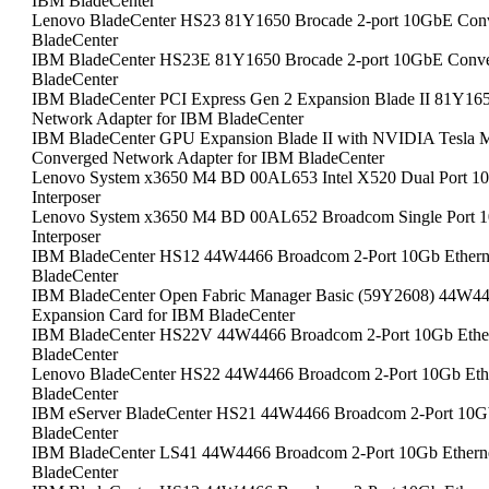
IBM BladeCenter
Lenovo BladeCenter HS23 81Y1650 Brocade 2-port 10GbE Conv
BladeCenter
IBM BladeCenter HS23E 81Y1650 Brocade 2-port 10GbE Conve
BladeCenter
IBM BladeCenter PCI Express Gen 2 Expansion Blade II 81Y16
Network Adapter for IBM BladeCenter
IBM BladeCenter GPU Expansion Blade II with NVIDIA Tesla
Converged Network Adapter for IBM BladeCenter
Lenovo System x3650 M4 BD 00AL653 Intel X520 Dual Port 1
Interposer
Lenovo System x3650 M4 BD 00AL652 Broadcom Single Port 
Interposer
IBM BladeCenter HS12 44W4466 Broadcom 2-Port 10Gb Ethern
BladeCenter
IBM BladeCenter Open Fabric Manager Basic (59Y2608) 44W44
Expansion Card for IBM BladeCenter
IBM BladeCenter HS22V 44W4466 Broadcom 2-Port 10Gb Ether
BladeCenter
Lenovo BladeCenter HS22 44W4466 Broadcom 2-Port 10Gb Ethe
BladeCenter
IBM eServer BladeCenter HS21 44W4466 Broadcom 2-Port 10Gb
BladeCenter
IBM BladeCenter LS41 44W4466 Broadcom 2-Port 10Gb Etherne
BladeCenter