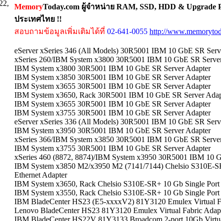
22,
Memory
Today.com ผู้จำหน่าย RAM, SSD, HDD & Upgrade Pa
ประเทศไทย !!
สอบถามข้อมูลเพิ่มเติมได้ที่
02-641-0055
http://www.memorytod
eServer xSeries 346 (All Models) 30R5001 IBM 10 GbE SR Serv
xSeries 260/IBM System x3800 30R5001 IBM 10 GbE SR Server
IBM System x3800 30R5001 IBM 10 GbE SR Server Adapter
IBM System x3850 30R5001 IBM 10 GbE SR Server Adapter
IBM System x3655 30R5001 IBM 10 GbE SR Server Adapter
IBM System x3650, Rack 30R5001 IBM 10 GbE SR Server Adap
IBM System x3655 30R5001 IBM 10 GbE SR Server Adapter
IBM System x3755 30R5001 IBM 10 GbE SR Server Adapter
eServer xSeries 336 (All Models) 30R5001 IBM 10 GbE SR Serv
IBM System x3950 30R5001 IBM 10 GbE SR Server Adapter
xSeries 366/IBM System x3850 30R5001 IBM 10 GbE SR Server
IBM System x3755 30R5001 IBM 10 GbE SR Server Adapter
xSeries 460 (8872, 8874)/IBM System x3950 30R5001 IBM 10 G
IBM System x3850 M2/x3950 M2 (7141/7144) Chelsio S310E-SR
Ethernet Adapter
IBM System x3650, Rack Chelsio S310E-SR+ 10 Gb Single Port 
IBM System x3550, Rack Chelsio S310E-SR+ 10 Gb Single Port 
IBM BladeCenter HS23 (E5-xxxxV2) 81Y3120 Emulex Virtual Fab
Lenovo BladeCenter HS23 81Y3120 Emulex Virtual Fabric Adapt
IBM BladeCenter HS22V 81Y3133 Broadcom 2-port 10Gb Virtual