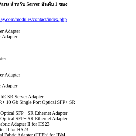
rts สำหรับ Server อันดับ 1 ของ
ay.com/modules/contact/index.php
er Adapter
 Adapter
ter
er Adapter
 Adapter
bE SR Server Adapter
+ 10 Gb Single Port Optical SFP+ SR
Optical SFP+ SR Ethernet Adapter
Optical SFP+ SR Ethernet Adapter
ric Adapter II for HS23
er II for HS23
 Fabric Adapter (CFFh) for IBM