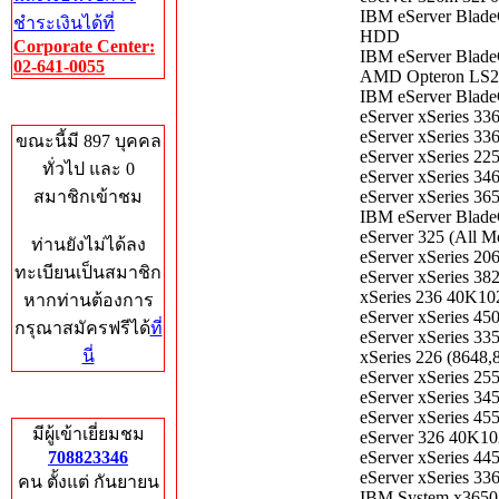
IBM eServer Blade
ชำระเงินได้ที่
HDD
Corporate Center:
IBM eServer Blade
02-641-0055
AMD Opteron LS20
IBM eServer Blad
Who's Online
eServer xSeries 3
eServer xSeries 3
ขณะนี้มี 897 บุคคล
eServer xSeries 2
ทั่วไป และ 0
eServer xSeries 3
สมาชิกเข้าชม
eServer xSeries 3
IBM eServer Blad
eServer 325 (All
ท่านยังไม่ได้ลง
eServer xSeries 2
ทะเบียนเป็นสมาชิก
eServer xSeries 3
xSeries 236 40K1
หากท่านต้องการ
eServer xSeries 4
กรุณาสมัครฟรีได้
ที่
eServer xSeries 3
นี่
xSeries 226 (864
eServer xSeries 2
eServer xSeries 3
Total Hits
eServer xSeries 4
มีผู้เข้าเยี่ยมชม
eServer 326 40K1
708823346
eServer xSeries 4
eServer xSeries 3
คน ตั้งแต่ กันยายน
IBM System x3650