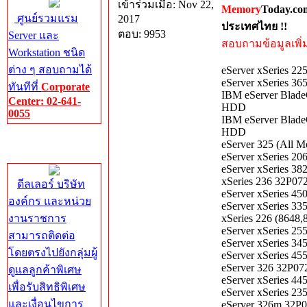
เข้าร่วมเมื่อ: Nov 22,
Memory
Today.co
ศูนย์รวมแรม
2017
ประเทศไทย !!
ตอบ: 9953
Server และ
สอบถามข้อมูลเพิ่มเ
Workstation ชนิด
ต่าง ๆ สอบถามได้
eServer xSeries 2
eServer xSeries 3
ทันทีที่
Corporate
IBM eServer Blade
Center: 02-641-
HDD
0055
IBM eServer Blade
HDD
Corporate
eServer 325 (All
Center
eServer xSeries 2
eServer xSeries 3
xSeries 236 32P0
ดีลเลอร์ บริษัท
eServer xSeries 4
องค์กร และหน่วย
eServer xSeries 3
งานราชการ
xSeries 226 (864
eServer xSeries 2
สามารถติดต่อ
eServer xSeries 3
โดยตรงไปยังกลุ่มผู้
eServer xSeries 4
eServer 326 32P0
ดูแลลูกค้าพิเศษ
eServer xSeries 4
เพื่อรับสิทธิพิเศษ
eServer xSeries 2
และเงื่อนไขการ
eServer 326m 32P