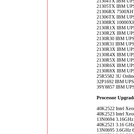
21304TX IBM UP
21305TX IBM UP
21306RX 7500XHV U
21306TX IBM UP
21308RX 10000XHV
2130R1X IBM UP
2130R2X IBM UP
2130R30 IBM UPS
2130R31 IBM UPS
2130R3X IBM UP
2130R4X IBM UP
2130R5X IBM UP
2130R6X IBM UP
2130R8X IBM UPS
25R5582 3U Online
32P1692 IBM UPS 
39Y8857 IBM UPS 
Processor Upgrad
40K2522 Intel Xeo
40K2523 Intel Xeo
13N0694 3.16GHz
40K2521 3.16 GH
13N0695 3.6GHz 