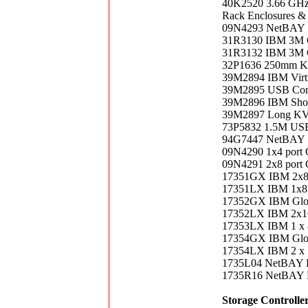
40K2520 3.66 GH
Rack Enclosures &
09N4293 NetBAY 7f
31R3130 IBM 3M Co
31R3132 IBM 3M C
32P1636 250mm K
39M2894 IBM Virtu
39M2895 USB Conv
39M2896 IBM Shor
39M2897 Long KVM
73P5832 1.5M USB
94G7447 NetBAY 12
09N4290 1x4 port 
09N4291 2x8 port 
17351GX IBM 2x8 
17351LX IBM 1x8 
17352GX IBM Glob
17352LX IBM 2x16
17353LX IBM 1 x 
17354GX IBM Glob
17354LX IBM 2 x 
1735L04 NetBAY L
1735R16 NetBAY R
Storage Controlle