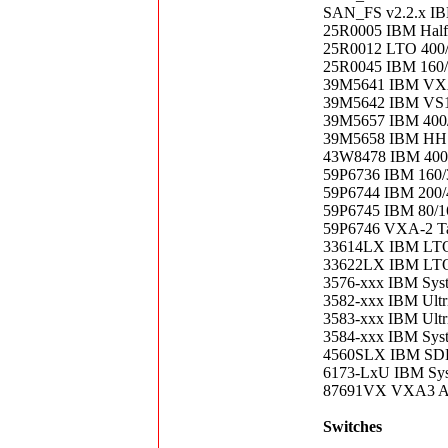
SAN_FS v2.2.x IBM
25R0005 IBM Half
25R0012 LTO 400/8
25R0045 IBM 160
39M5641 IBM VXA-
39M5642 IBM VS16
39M5657 IBM 400
39M5658 IBM HH 
43W8478 IBM 400
59P6736 IBM 160/
59P6744 IBM 200
59P6745 IBM 80/1
59P6746 VXA-2 Ta
33614LX IBM LTO3
33622LX IBM LTO
3576-xxx IBM Syst
3582-xxx IBM Ultri
3583-xxx IBM Ultri
3584-xxx IBM Syste
4560SLX IBM SDLT
6173-LxU IBM Syst
87691VX VXA3 Au
Switches