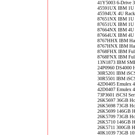
41Y5003 6-Drive 3
45591UX IBM 1U xS
45594UX 4U Rackm
87651NX IBM 1U R
87651UX IBM 1U R
87664NX IBM 4U R
87664UX IBM 4U R
8767HHX IBM Half
8767HNX IBM Half
8768FHX IBM Full 
8768FNX IBM Full 
13N1873 IBM SMB
24P0960 DS4000 H
30R5201 IBM iSCS
30R5501 IBM iSCS
42D0405 Emulex 4
42D0407 Emulex 4
73P3601 iSCSI Ser
26K5697 36GB Ho
26K5698 73GB Ho
26K5699 146GB H
26K5709 73GB Ho
26K5710 146GB H
26K5711 300GB H
40K1039 73GB 10