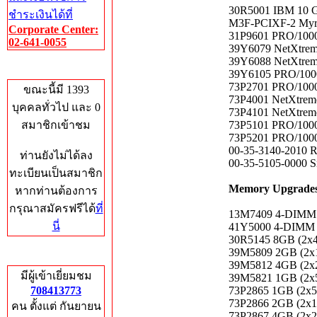
30R5001 IBM 10 G
ชำระเงินได้ที่
M3F-PCIXF-2 Myrin
Corporate Center:
31P9601 PRO/1000 
02-641-0055
39Y6079 NetXtreme
39Y6088 NetXtreme
Who's Online
39Y6105 PRO/1000 
73P2701 PRO/1000 
ขณะนี้มี 1393
73P4001 NetXtreme
บุคคลทั่วไป และ 0
73P4101 NetXtreme
สมาชิกเข้าชม
73P5101 PRO/1000 
73P5201 PRO/1000 
00-35-3140-2010 R
ท่านยังไม่ได้ลง
00-35-5105-0000 S
ทะเบียนเป็นสมาชิก
Memory Upgrade
หากท่านต้องการ
กรุณาสมัครฟรีได้
ที่
13M7409 4-DIMM
นี่
41Y5000 4-DIMM
30R5145 8GB (2
39M5809 2GB (2
Total Hits
39M5812 4GB (2
มีผู้เข้าเยี่ยมชม
39M5821 1GB (2
708413773
73P2865 1GB (2
73P2866 2GB (2
คน ตั้งแต่ กันยายน
73P2867 4GB (2