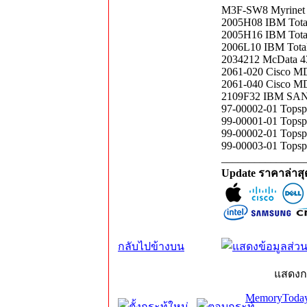
M3F-SW8 Myrinet 
2005H08 IBM Total
2005H16 IBM Total
2006L10 IBM Total
2034212 McData 43
2061-020 Cisco MD
2061-040 Cisco MD
2109F32 IBM SAN 
97-00002-01 Topsp
99-00001-01 Topsp
99-00002-01 Topspi
99-00003-01 Topsp
_______________
Update ราคาล่าส
กลับไปข้างบน
แสดงก
MemoryToday