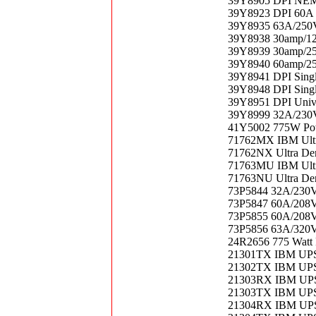
39Y8905 DPI NE
39Y8923 DPI 60A T
39Y8935 63A/250
39Y8938 30amp/12
39Y8939 30amp/25
39Y8940 60amp/25
39Y8941 DPI Singl
39Y8948 DPI Singl
39Y8951 DPI Univ
39Y8999 32A/230
41Y5002 775W Pow
71762MX IBM Ultr
71762NX Ultra De
71763MU IBM Ultr
71763NU Ultra Den
73P5844 32A/230
73P5847 60A/208
73P5855 60A/208
73P5856 63A/320
24R2656 775 Watt
21301TX IBM UP
21302TX IBM UP
21303RX IBM UP
21303TX IBM UP
21304RX IBM UP