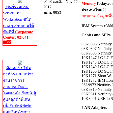
เข้าร่วมเมื่อ: Nov 22,
Memory
Today.co
ศูนย์รวมแรม
2017
ประเทศไทย !!
ตอบ: 9953
Server และ
สอบถามข้อมูลเพิ่มเ
Workstation ชนิด
ต่าง ๆ สอบถามได้
IBM System x3800
ทันทีที่
Corporate
Cables and SFPs
Center: 02-641-
0055
03K9306 Netfinity
03K9307 Netfinity
Corporate
03K9308 Netfinity
Center
19K1247 LC-LC Fi
19K1248 LC-LC Fi
19K1249 LC-LC Fi
ดีลเลอร์ บริษัท
19K1250 LC-SC Fib
องค์กร และหน่วย
19K1271 Short Wa
งานราชการ
19K1272 IBM Lon
36L9973 Netfinity 
สามารถติดต่อ
03K9310 Netfinity
โดยตรงไปยังกลุ่มผู้
03K9311 Netfinity
10K3661 USB to Se
ดูแลลูกค้าพิเศษ
เพื่อรับสิทธิพิเศษ
LAN Adapters
และเงื่อนไขการ