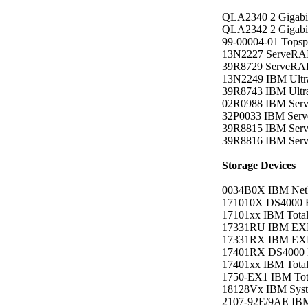
QLA2340 2 Gigabit 
QLA2342 2 Gigabit
99-00004-01 Topspi
13N2227 ServeRAI
39R8729 ServeRAI
13N2249 IBM Ultra
39R8743 IBM Ultra
02R0988 IBM Serv
32P0033 IBM Serv
39R8815 IBM Serv
39R8816 IBM Serv
Storage Devices
0034B0X IBM NetB
171010X DS4000 E
17101xx IBM Total
17331RU IBM EXP4
17331RX IBM EXP4
17401RX DS4000 
17401xx IBM Total
1750-EX1 IBM Tot
18128Vx IBM Syste
2107-92E/9AE IBM