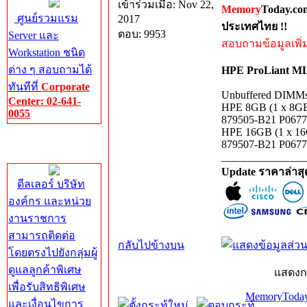
เข้าร่วมเมื่อ: Nov 22,
Memory
Today.co
ศูนย์รวมแรม
2017
ประเทศไทย !!
ตอบ: 9953
Server และ
สอบถามข้อมูลเพิ่มเ
Workstation ชนิด
ต่าง ๆ สอบถามได้
HPE ProLiant ML
ทันทีที่
Corporate
Unbuffered DIMM
Center: 02-641-
HPE 8GB (1 x 8GB
0055
879505-B21 P0677
HPE 16GB (1 x 16
Corporate
879507-B21 P0677
Center
_______________
Update ราคาล่าส
ดีลเลอร์ บริษัท
องค์กร และหน่วย
งานราชการ
สามารถติดต่อ
กลับไปข้างบน
โดยตรงไปยังกลุ่มผู้
ดูแลลูกค้าพิเศษ
แสดงก
เพื่อรับสิทธิพิเศษ
MemoryToday
และเงื่อนไขการ