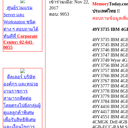
เข้าร่วมเมื่อ: Nov 22,
Memory
Today.co
ศูนย์รวมแรม
2017
ประเทศไทย !!
ตอบ: 9953
Server และ
สอบถามข้อมูลเพิ่มเ
Workstation ชนิด
ต่าง ๆ สอบถามได้
49Y3735 IBM 4G
ทันทีที่
Corporate
49Y3735 IBM 4G
Center: 02-641-
49Y3745 IBM 2GB
0055
49Y3746 IBM 4GB
49Y3747 IBM 8GB
Corporate
49Y3749 Wyse 4G
Center
49Y3756 IBM 2GB
49Y3757 IBM 4GB
49Y3766 IBM 2GB
ดีลเลอร์ บริษัท
49Y3767 IBM 4GB
องค์กร และหน่วย
49Y3777 IBM 4GB
งานราชการ
49Y3778 IBM 8GB
49Y3779 IBM 8GB
สามารถติดต่อ
49Y3784 IBM 4GB
โดยตรงไปยังกลุ่มผู้
49Y4416 IBM 2GB
49Y4417 IBM 4GB
ดูแลลูกค้าพิเศษ
49Y4551 IBM 4GB
เพื่อรับสิทธิพิเศษ
4CMGK Dell 4GB 
และเงื่อนไขการ
4GB-ECC-RAM Sy