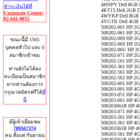
4HNPY Dell 8GB 
ชำระเงินได้ที่
4KT15 Dell 2GB 
Corporate Center:
4WYKP Dell 8GB 
02-641-0055
4YGTK Dell 4GB 
500202-001 HP 2
Who's Online
500202-061 HP 2
500202-069 HP 2
ขณะนี้มี 1565
500202-06S HP 2
บุคคลทั่วไป และ 0
500202-06U HP 2
สมาชิกเข้าชม
500202-071 HP 2
500202-161 HP 2
500202-361 HP 2
ท่านยังไม่ได้ลง
500202-561 HP 2
ทะเบียนเป็นสมาชิก
500202-562 HP 2
500202-601 HP 2
หากท่านต้องการ
500203-001 HP 4
กรุณาสมัครฟรีได้
ที่
500203-051 HP 4
นี่
500203-061 HP 4
500203061R HP 4
500203-071 HP 4
Total Hits
500203-261 HP 4
มีผู้เข้าเยี่ยมชม
500203-361 HP 4
709567374
500203361R HP 4
500203-561 HP 4
คน ตั้งแต่ กันยายน
500203561R HP 4