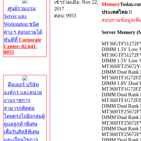
เข้าร่วมเมื่อ: Nov 22,
Memory
Today.co
ศูนย์รวมแรม
2017
ประเทศไทย !!
ตอบ: 9953
Server และ
สอบถามข้อมูลเพิ่มเ
Workstation ชนิด
ต่าง ๆ สอบถามได้
Server Memory 
ทันทีที่
Corporate
MT36GTF51272FY-
Center: 02-641-
DIMM 1.5V Low Vo
0055
MT36GTF51272FY-
DIMM 1.5V Low Vo
Corporate
MT36HFT25672Y-5
Center
DIMM Dual Rank 
MT36HTF1G72FZ66
DIMM 1.8V Dual 
ดีลเลอร์ บริษัท
MT36HTF1G72FZ-8
องค์กร และหน่วย
DIMM Dual Rank 
งานราชการ
MT36HTF1G72FZ-8
DIMM Dual Rank 
สามารถติดต่อ
MT36HTF25672FY-
โดยตรงไปยังกลุ่มผู้
DIMM Dual Rank 
MT36HTF25672FY-
ดูแลลูกค้าพิเศษ
DIMM Dual Rank 
เพื่อรับสิทธิพิเศษ
MT36HTF25672FY-
และเงื่อนไขการ
DIMM Dual Rank 