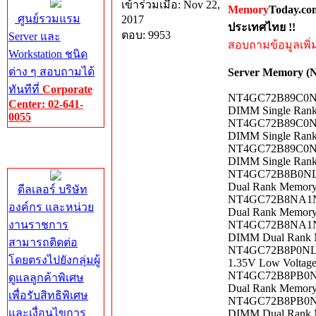
เข้าร่วมเมื่อ: Nov 22,
Memory
Today.co
ศูนย์รวมแรม
2017
ประเทศไทย !!
ตอบ: 9953
Server และ
สอบถามข้อมูลเพิ่มเ
Workstation ชนิด
ต่าง ๆ สอบถามได้
Server Memory 
ทันทีที่
Corporate
NT4GC72B89C0NK-
Center: 02-641-
DIMM Single Ran
0055
NT4GC72B89C0NL-
DIMM Single Ran
Corporate
NT4GC72B89C0NL-
Center
DIMM Single Ran
NT4GC72B8B0NL-C
Dual Rank Memor
ดีลเลอร์ บริษัท
NT4GC72B8NA1NL-
องค์กร และหน่วย
Dual Rank Memor
งานราชการ
NT4GC72B8NA1NL-
DIMM Dual Rank 
สามารถติดต่อ
NT4GC72B8P0NL-C
โดยตรงไปยังกลุ่มผู้
1.35V Low Voltag
NT4GC72B8PB0NF-
ดูแลลูกค้าพิเศษ
Dual Rank Memor
เพื่อรับสิทธิพิเศษ
NT4GC72B8PB0NF-
และเงื่อนไขการ
DIMM Dual Rank 