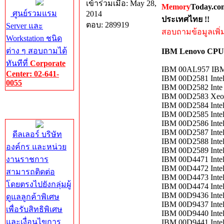
เข้าร่วมเมื่อ: May 28,
Memory
Today.co
ศูนย์รวมแรม
2014
ประเทศไทย !!
ตอบ: 289919
Server และ
สอบถามข้อมูลเพิ่มเ
Workstation ชนิด
ต่าง ๆ สอบถามได้
IBM Lenovo CPU 
ทันทีที่
Corporate
IBM 00AL957 IB
Center: 02-641-
IBM 00D2581 Inte
0055
IBM 00D2582 Inte
IBM 00D2583 Xeo
Corporate
IBM 00D2584 Inte
Center
IBM 00D2585 Inte
IBM 00D2586 Inte
IBM 00D2587 Inte
ดีลเลอร์ บริษัท
IBM 00D2588 Inte
องค์กร และหน่วย
IBM 00D2589 Inte
งานราชการ
IBM 00D4471 Inte
IBM 00D4472 Inte
สามารถติดต่อ
IBM 00D4473 Inte
โดยตรงไปยังกลุ่มผู้
IBM 00D4474 Inte
IBM 00D9436 Inte
ดูแลลูกค้าพิเศษ
IBM 00D9437 Inte
เพื่อรับสิทธิพิเศษ
IBM 00D9440 Inte
และเงื่อนไขการ
IBM 00D9441 Inte