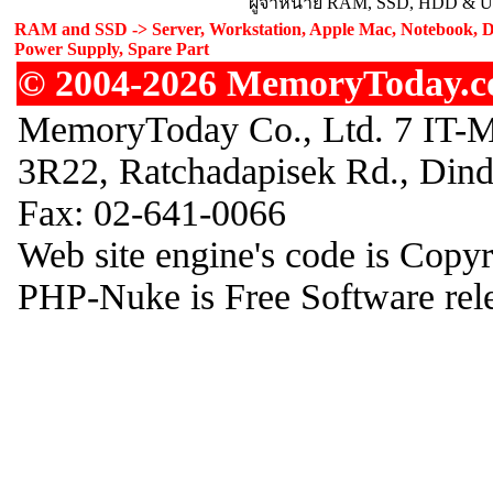
ผู้จำหน่าย RAM, SSD, HDD & Upg
RAM and SSD -> Server, Workstation, Apple Mac, Notebook, De
Power Supply, Spare Part
© 2004-2026 MemoryToday.com
MemoryToday Co., Ltd. 7 IT-M
3R22, Ratchadapisek Rd., Din
Fax: 02-641-0066
Web site engine's code is Copy
PHP-Nuke is Free Software rel