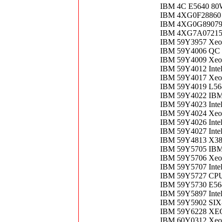
IBM 4C E5640 80
IBM 4XG0F28860 I
IBM 4XG0G89079 R
IBM 4XG7A07215 I
IBM 59Y3957 Xeon
IBM 59Y4006 QC
IBM 59Y4009 Xeo
IBM 59Y4012 Inte
IBM 59Y4017 Xeo
IBM 59Y4019 L56
IBM 59Y4022 IBM
IBM 59Y4023 Inte
IBM 59Y4024 Xeo
IBM 59Y4026 Inte
IBM 59Y4027 Inte
IBM 59Y4813 X3
IBM 59Y5705 IBM
IBM 59Y5706 Xeo
IBM 59Y5707 Intel
IBM 59Y5727 CPU
IBM 59Y5730 E5
IBM 59Y5897 Inte
IBM 59Y5902 SI
IBM 59Y6228 XE
IBM 60Y0312 Xeo