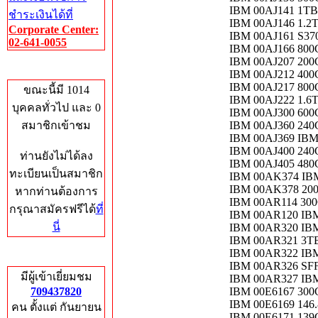
IBM 00AJ141 1TB
ชำระเงินได้ที่
IBM 00AJ146 1.2
Corporate Center:
IBM 00AJ161 S37
02-641-0055
IBM 00AJ166 80
IBM 00AJ207 20
Who's Online
IBM 00AJ212 40
IBM 00AJ217 80
ขณะนี้มี 1014
IBM 00AJ222 1.6
บุคคลทั่วไป และ 0
IBM 00AJ300 600
สมาชิกเข้าชม
IBM 00AJ360 240
IBM 00AJ369 IBM
IBM 00AJ400 240
ท่านยังไม่ได้ลง
IBM 00AJ405 480
ทะเบียนเป็นสมาชิก
IBM 00AK374 IBM
IBM 00AK378 20
หากท่านต้องการ
IBM 00AR114 300
กรุณาสมัครฟรีได้
ที่
IBM 00AR120 IBM
นี่
IBM 00AR320 IBM
IBM 00AR321 3TB
IBM 00AR322 IB
Total Hits
IBM 00AR326 SF
มีผู้เข้าเยี่ยมชม
IBM 00AR327 IB
709437820
IBM 00E6167 300
IBM 00E6169 146
คน ตั้งแต่ กันยายน
IBM 00E6171 139