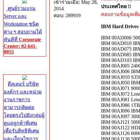
เข้าร่วมเมื่อ: May 28,
ประเทศไทย !!
ศูนย์รวมแรม
2014
สอบถามข้อมูลเพิ่มเ
ตอบ: 289919
Server และ
Workstation ชนิด
IBM Hard Drives
ต่าง ๆ สอบถามได้
IBM 00AD006 500
ทันทีที่
Corporate
IBM 00AD010 IBM
Center: 02-641-
IBM 00AD075 IBM
0055
IBM 00AD085 IBM
IBM 00AD103 IBM
Corporate
IBM 00AJ005 240
Center
IBM 00AJ006 IBM
IBM 00AJ010 S35
IBM 00AJ050 IBM
ดีลเลอร์ บริษัท
IBM 00AJ071 900
องค์กร และหน่วย
IBM 00AJ072 Len
งานราชการ
IBM 00AJ081 Len
IBM 00AJ086 1TB
สามารถติดต่อ
IBM 00AJ096 IBM
โดยตรงไปยังกลุ่มผู้
IBM 00AJ097 300
IBM 00AJ121 500
ดูแลลูกค้าพิเศษ
IBM 00AJ122 HDD
เพื่อรับสิทธิพิเศษ
IBM 00AJ126 600
และเงื่อนไขการ
IBM 00AJ136 500