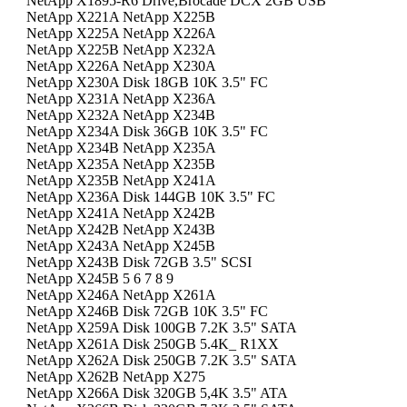
NetApp X1895-R6 Drive,Brocade DCX 2GB USB
NetApp X221A NetApp X225B
NetApp X225A NetApp X226A
NetApp X225B NetApp X232A
NetApp X226A NetApp X230A
NetApp X230A Disk 18GB 10K 3.5" FC
NetApp X231A NetApp X236A
NetApp X232A NetApp X234B
NetApp X234A Disk 36GB 10K 3.5" FC
NetApp X234B NetApp X235A
NetApp X235A NetApp X235B
NetApp X235B NetApp X241A
NetApp X236A Disk 144GB 10K 3.5" FC
NetApp X241A NetApp X242B
NetApp X242B NetApp X243B
NetApp X243A NetApp X245B
NetApp X243B Disk 72GB 3.5" SCSI
NetApp X245B 5 6 7 8 9
NetApp X246A NetApp X261A
NetApp X246B Disk 72GB 10K 3.5" FC
NetApp X259A Disk 100GB 7.2K 3.5" SATA
NetApp X261A Disk 250GB 5.4K_ R1XX
NetApp X262A Disk 250GB 7.2K 3.5" SATA
NetApp X262B NetApp X275
NetApp X266A Disk 320GB 5,4K 3.5" ATA