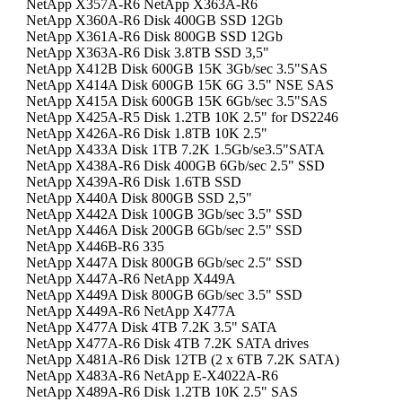
NetApp X357A-R6 NetApp X363A-R6
NetApp X360A-R6 Disk 400GB SSD 12Gb
NetApp X361A-R6 Disk 800GB SSD 12Gb
NetApp X363A-R6 Disk 3.8TB SSD 3,5"
NetApp X412B Disk 600GB 15K 3Gb/sec 3.5"SAS
NetApp X414A Disk 600GB 15K 6G 3.5" NSE SAS
NetApp X415A Disk 600GB 15K 6Gb/sec 3.5"SAS
NetApp X425A-R5 Disk 1.2TB 10K 2.5" for DS2246
NetApp X426A-R6 Disk 1.8TB 10K 2.5"
NetApp X433A Disk 1TB 7.2K 1.5Gb/se3.5"SATA
NetApp X438A-R6 Disk 400GB 6Gb/sec 2.5" SSD
NetApp X439A-R6 Disk 1.6TB SSD
NetApp X440A Disk 800GB SSD 2,5"
NetApp X442A Disk 100GB 3Gb/sec 3.5" SSD
NetApp X446A Disk 200GB 6Gb/sec 2.5" SSD
NetApp X446B-R6 335
NetApp X447A Disk 800GB 6Gb/sec 2.5" SSD
NetApp X447A-R6 NetApp X449A
NetApp X449A Disk 800GB 6Gb/sec 3.5" SSD
NetApp X449A-R6 NetApp X477A
NetApp X477A Disk 4TB 7.2K 3.5" SATA
NetApp X477A-R6 Disk 4TB 7.2K SATA drives
NetApp X481A-R6 Disk 12TB (2 x 6TB 7.2K SATA)
NetApp X483A-R6 NetApp E-X4022A-R6
NetApp X489A-R6 Disk 1.2TB 10K 2.5" SAS