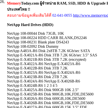
28,
Memory
Today.com ผู้จำหน่าย RAM, SSD, HDD & Upgrade Pa
ประเทศไทย !!
สอบถามข้อมูลเพิ่มเติมได้ที่
02-641-0055
http://www.memorytod
NetApp Hard Drives (HDD)
NetApp 108-00044 Disk 73GB, 10K
NetApp 108-00224 HDD CARR BLANK,DS2246
NetApp 108-00231 Blank plate DS4243
NetApp 108-02092 Disk Dummy
NetApp A483A-R6 Disk 2x8TB 7.2K 6Gb/sec SATA
NetApp E-X4021A-R6 Disk 3TB 7.2K 6Gb/sec 3.5" SAS
NetApp E-X4021B-R6 Disk 3TB 7.2K (encrypted)
NetApp E-X4022A-R6 NetApp E-X4023A-R6
NetApp E-X4022B-R6 Disk 3TB 7.2K
NetApp E-X4023A-R6 NetApp E-X4024A-R6
NetApp E-X4023B-R6 Disk 2TB 7.2K
NetApp E-X4024A-R6 NetApp E-X4026B-R6
NetApp E-X4024B-R6 1 2 3 4 5
NetApp E-X4025A-R6 Disk 900GB 10K 2.5"
NetApp E-X4025B-R6 Disk 900GB,10K,FDE,DE5600
NetApp E-X4026A-R6 Disk 600GB,10K,DE5600
NetApp E-X4026B-R6 Disk 600GB,10K,FDE,DE5600
NetApp E-X4027A-R6 Disk 600GB 15K 3.5" FDE