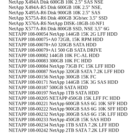
NetApp X494A Disk 600GB 10K 2.5" SAS NSE
NetApp X494A-R5 Disk 600GB 10K 2.5" NSE,
NetApp X495A-R6 Disk 900GB 10K 2.5" SAS
NetApp X575A-R6 Disk 400GB 3Gb/sec 3.5" SSD
NetApp X576A-R6 NetApp DISK-18GB-10-NF1
NetApp X577A-R6 Disk 800GB SSD, NSE 3,5" 6G
NETAPP 108-00054 NetApp 144GB 15K 2G LFF HDD
NETAPP 108-00075+A0 72GB, 15K RPM HDD
NETAPP 108-00078+A0 320GB SATA HDD
NETAPP 108-00079+A1 500 GB SATA DRIVE
NETAPP 108-00082 144GB 10K FC-AL HDD
NETAPP 108-00083 300GB 10K FC HDD
NETAPP 108-00084 NetApp 73GB FC 15K LFF HDD
NETAPP 108-00087 NetApp 320GB SATA 7.2K LFF HDD
NETAPP 108-00156 NetApp 300GB 15K FC
NETAPP 108-00171 NetApp 144GB 15K 3G SAS HDD
NETAPP 108-00187 500GB SATA HDD
NETAPP 108-00197 NetApp 1TB SATA HDD
NETAPP 108-00205 NETAPP 450GB 15K LFF FC HDD
NETAPP 108-00221 NetApp 600GB SAS 6G 10K SFF HDD
NETAPP 108-00222 NetApp 900GB SAS 6G 10K SFF HDD
NETAPP 108-00232 NetApp 300GB SAS 6G 15K LFF HDD
NETAPP 108-00233 NetApp 450GB 15K SAS HDD
NETAPP 108-00234 NetApp 1TB SATA 7.2K LFF HDD
NETAPP 108-00242 NetApp 2TB SATA 7.2K LFF HDD