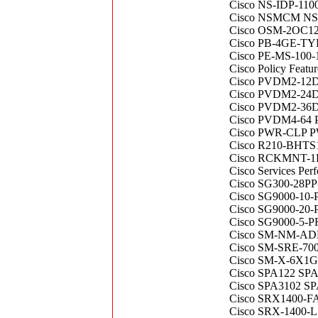
Cisco NS-IDP-1100
Cisco NSMCM 
Cisco OSM-2OC
Cisco PB-4GE-TYPE
Cisco PE-MS-10
Cisco Policy Feat
Cisco PVDM2-12DM
Cisco PVDM2-24DM
Cisco PVDM2-36DM
Cisco PVDM4-64
Cisco PWR-CLP 
Cisco R210-BHT
Cisco RCKMNT-
Cisco Services P
Cisco SG300-28P
Cisco SG9000-10-
Cisco SG9000-20-
Cisco SG9000-5-P
Cisco SM-NM-A
Cisco SM-SRE-70
Cisco SM-X-6X1G C
Cisco SPA122 SP
Cisco SPA3102 S
Cisco SRX1400-
Cisco SRX-1400-