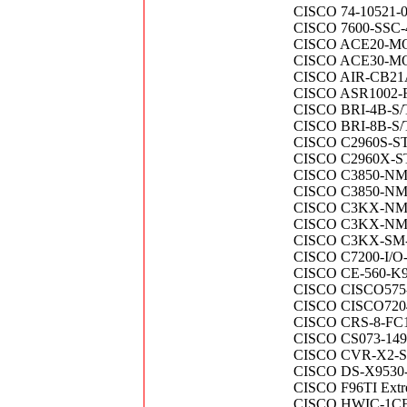
CISCO 74-10521-01
CISCO 7600-SSC-40
CISCO ACE20-MOD-
CISCO ACE30-MOD-
CISCO AIR-CB21AG
CISCO ASR1002-F
CISCO BRI-4B-S/T
CISCO BRI-8B-S/T
CISCO C2960S-STAC
CISCO C2960X-STA
CISCO C3850-NM-2
CISCO C3850-NM-4
CISCO C3KX-NM-1
CISCO C3KX-NM-1
CISCO C3KX-SM-10
CISCO C7200-I/O-F
CISCO CE-560-K9
CISCO CISCO575-
CISCO CISCO7204V
CISCO CRS-8-FC140
CISCO CS073-1491
CISCO CVR-X2-
CISCO DS-X9530-
CISCO F96TI Extr
CISCO HWIC-1CE1T