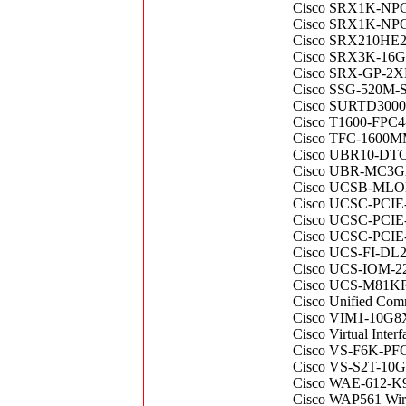
Cisco SRX1K-NP
Cisco SRX1K-NPCS
Cisco SRX210HE2 
Cisco SRX3K-16
Cisco SRX-GP-2
Cisco SSG-520M-S
Cisco SURTD300
Cisco T1600-FPC
Cisco TFC-1600M
Cisco UBR10-DTC
Cisco UBR-MC3GX
Cisco UCSB-MLO
Cisco UCSC-PCIE-
Cisco UCSC-PCIE-
Cisco UCSC-PCIE-I
Cisco UCS-FI-DL2
Cisco UCS-IOM-22
Cisco UCS-M81KR C
Cisco Unified Co
Cisco VIM1-10G8X
Cisco Virtual Int
Cisco VS-F6K-PFC
Cisco VS-S2T-10
Cisco WAE-612-K9
Cisco WAP561 Wir