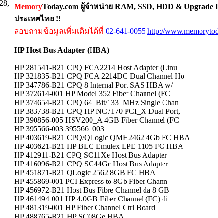
28,
Memory
Today.com ผู้จำหน่าย RAM, SSD, HDD & Upgrade Pa
ประเทศไทย !!
สอบถามข้อมูลเพิ่มเติมได้ที่
02-641-0055
http://www.memorytod
HP Host Bus Adapter (HBA)
HP 281541-B21 CPQ FCA2214 Host Adapter (Linu
HP 321835-B21 CPQ FCA 2214DC Dual Channel Ho
HP 347786-B21 CPQ 8 Internal Port SAS HBA w/
HP 372614-001 HP Model 352 Fiber Channel (FC
HP 374654-B21 CPQ 64_Bit/133_MHz Single Chan
HP 383738-B21 CPQ HP NC7170 PCI_X Dual Port,
HP 390856-005 HSV200_A 4GB Fiber Channel (FC
HP 395566-003 395566_003
HP 403619-B21 CPQ/QLogic QMH2462 4Gb FC HBA
HP 403621-B21 HP BLC Emulex LPE 1105 FC HBA
HP 412911-B21 CPQ SC11Xe Host Bus Adapter
HP 416096-B21 CPQ SC44Ge Host Bus Adapter
HP 451871-B21 QLogic 2562 8GB FC HBA
HP 455869-001 PCI Express to 8Gb Fiber Chann
HP 456972-B21 Host Bus Fibre Channel da 8 GB
HP 461494-001 HP 4.0GB Fiber Channel (FC) di
HP 481319-001 HP Fiber Channel Ctrl Board
HP 488765-B21 HP SC08Ge HBA