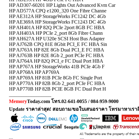
HP AD307-60201 HP Lights Out Advanced Kvm Car
HP AD577A CPQ e1200_320 One Fibre Channe
HP AE312A HP StorageWorks FC1242 DC 4Gb
HP AE369A HP StorageWorks FC1243 DC 4Gb
HP AH401A HP 82Q PCIe 2port 8GB FC HBA
HP AH403A HP PCIe 2_port 8Gb Fibre Chann
HP AH627A HP U320e SCSI Host Bus Adapter
HP AJ762B CPQ 81E 8Gbit PCI_E FC HBA Sin
HP AJ763A HP 82E 8Gb Dual PCI_E FC HBA
HP AJ763B HP 82E 8Gb 2_port PCIe FC HBA
HP AJ764A HP 82Q PCI_e FC Dual Port HBA
HP AP767A HP StorageWorks 41B PCIe 4Gb F
HP AP768A HP AP769A
HP AP769A HP 81B PCIe 8Gb FC Single Port
HP AP770A HP 82B 8Gb 2_port PCIe FC HBA
HP AP770B HP 82B PCIE 8GB FC Dual Port H
_________________
Memory
Today.com โทร.02-641-0055 / 084-959-9000
Update ราคาล่าสุด! สอบถาม/ขอใบเสนอราคา โทรมาหาเราสิ