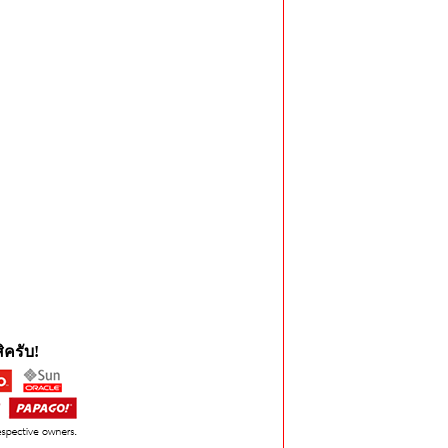
ครับ!