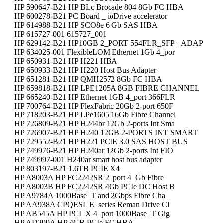
HP 590647-B21 HP BLc Brocade 804 8Gb FC HBA
HP 600278-B21 PC Board _ ioDrive accelerator
HP 614988-B21 HP SCO8e 6 Gb SAS HBA
HP 615727-001 615727_001
HP 629142-B21 HP10GB 2_PORT 554FLR_SFP+ ADAP
HP 634025-001 FlexibleLOM Ethernet 1Gb 4_por
HP 650931-B21 HP H221 HBA
HP 650933-B21 HP H220 Host Bus Adapter
HP 651281-B21 HP QMH2572 8Gb FC HBA
HP 659818-B21 HP LPE1205A 8GB FIBRE CHANNEL
HP 665240-B21 HP Ethernet 1GB 4_port 366FLR
HP 700764-B21 HP FlexFabric 20Gb 2-port 650F
HP 718203-B21 HP LPe1605 16Gb Fibre Channel
HP 726809-B21 HP H244br 12Gb 2-ports Int Sma
HP 726907-B21 HP H240 12GB 2-PORTS INT SMART
HP 729552-B21 HP H221 PCIE 3.0 SAS HOST BUS
HP 749976-B21 HP H240ar 12Gb 2-ports Int FIO
HP 749997-001 H240ar smart host bus adapter
HP 803197-B21 1.6TB PCIE X4
HP A8003A HP FC2242SR 2_port 4_Gb Fibre
HP A8003B HP FC2242SR 4Gb PCIe DC Host B
HP A9784A 1000Base_T and 2Gbps Fibre Cha
HP AA938A CPQESL E_series Reman Drive Cl
HP AB545A HP PCI_X 4_port 1000Base_T Gig
HP AD299A HP 4GB PCIe FC HBA