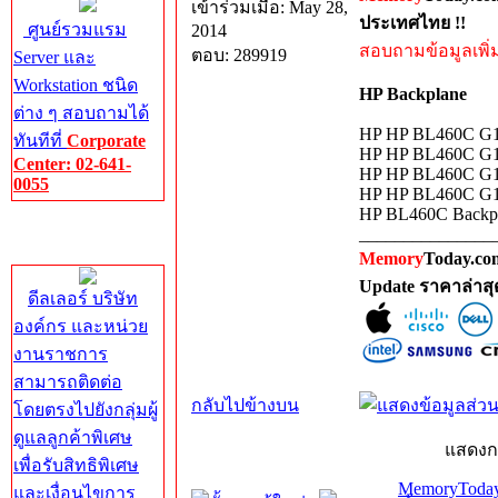
เข้าร่วมเมื่อ: May 28,
ประเทศไทย !!
ศูนย์รวมแรม
2014
สอบถามข้อมูลเพิ่มเ
ตอบ: 289919
Server และ
Workstation ชนิด
HP Backplane
ต่าง ๆ สอบถามได้
HP HP BL460C G
ทันทีที่
Corporate
HP HP BL460C G
Center: 02-641-
HP HP BL460C G
0055
HP HP BL460C G
HP BL460C Backpl
Corporate
_______________
Center
Memory
Today.com
Update ราคาล่าส
ดีลเลอร์ บริษัท
องค์กร และหน่วย
งานราชการ
สามารถติดต่อ
กลับไปข้างบน
โดยตรงไปยังกลุ่มผู้
ดูแลลูกค้าพิเศษ
แสดงก
เพื่อรับสิทธิพิเศษ
MemoryToday
และเงื่อนไขการ