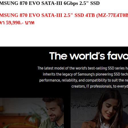
MSUNG 870 EVO SATA-III 6Gbps 2.5" SSD
MSUNG 870 EVO SATA-III 2.5" SSD 4TB (MZ-77E4T0BW
า 59,990.- บาท